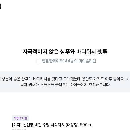
템
자극적이지 않은 샴푸와 바디워시 셋투
짭짤한화이타144
님의 마이컬리템
 성분이 좋은 샴푸와 바디워시를 찾다고 구매했는데 용량도 가격도 아주 좋아요. 
름과 냄새가 스물스물 올라오는 아이들에게 추천해봅니다
직접 구매한
[야다] 선인장 비건 수딩 바디워시 (대용량) 900mL