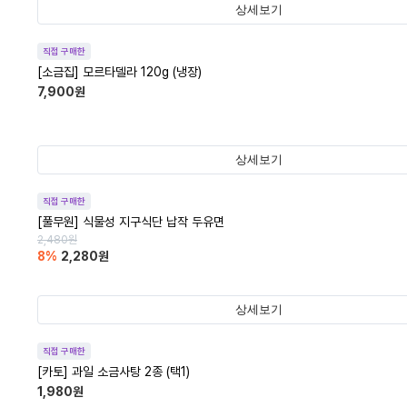
상세보기
직접 구매한
[소금집] 모르타델라 120g (냉장)
7,900
원
상세보기
직접 구매한
[풀무원] 식물성 지구식단 납작 두유면
2,480
원
8
%
2,280
원
상세보기
직접 구매한
[카토] 과일 소금사탕 2종 (택1)
1,980
원