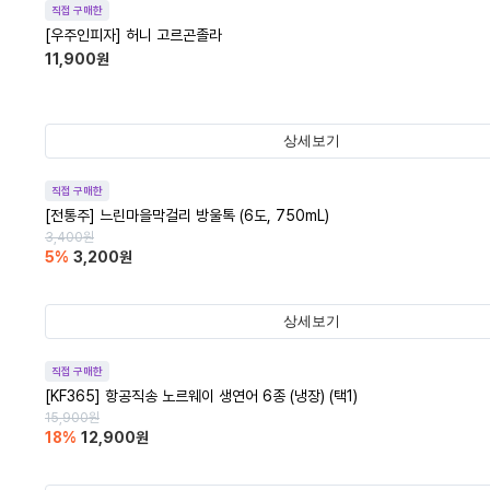
직접 구매한
[우주인피자] 허니 고르곤졸라
11,900
원
상세보기
직접 구매한
[전통주] 느린마을막걸리 방울톡 (6도, 750mL)
3,400
원
5
%
3,200
원
상세보기
직접 구매한
[KF365] 항공직송 노르웨이 생연어 6종 (냉장) (택1)
15,900
원
18
%
12,900
원