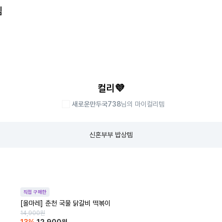
템
컬리💜
새로운만두국738
님의 마이컬리템
신혼부부 밥상템
직접 구매한
[올마레] 춘천 국물 닭갈비 떡볶이
14,900
원