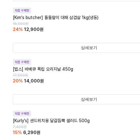
직접 구매한
[Kim's butcher] 돌돌말이 대패 삼겹살 1kg(냉동)
16,990
원
24
%
12,900
원
상세보기
직접 구매한
[빕스] 바베큐 폭립 오리지날 450g
17,500
원
20
%
14,000
원
상세보기
직접 구매한
[Kurly's] 샌드위치용 달걀듬뿍 샐러드 500g
7,400
원
15
%
6,290
원