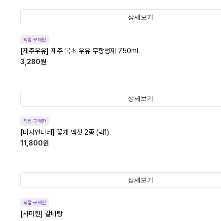
상세보기
직접 구매한
[제주우유] 제주 목초 우유 무항생제 750mL
3,280
원
상세보기
직접 구매한
[미자언니네] 꽃게 액젓 2종 (택1)
11,800
원
상세보기
직접 구매한
[사미헌] 갈비탕