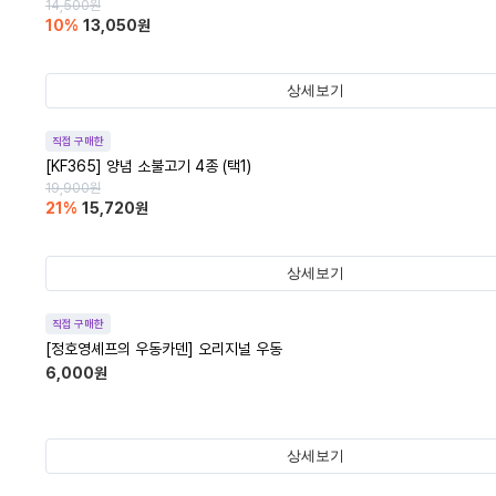
14,500
원
10
%
13,050
원
상세보기
직접 구매한
[KF365] 양념 소불고기 4종 (택1)
19,900
원
21
%
15,720
원
상세보기
직접 구매한
[정호영셰프의 우동카덴] 오리지널 우동
6,000
원
상세보기