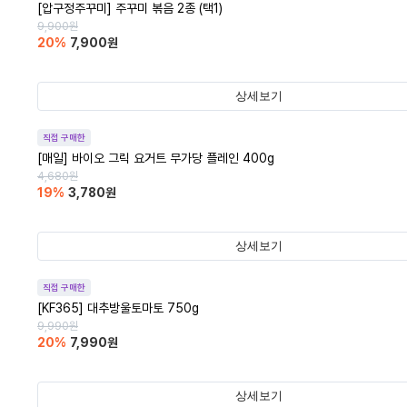
[압구정주꾸미] 주꾸미 볶음 2종 (택1)
9,900
원
20
%
7,900
원
상세보기
직접 구매한
[매일] 바이오 그릭 요거트 무가당 플레인 400g
4,680
원
19
%
3,780
원
상세보기
직접 구매한
[KF365] 대추방울토마토 750g
9,990
원
20
%
7,990
원
상세보기