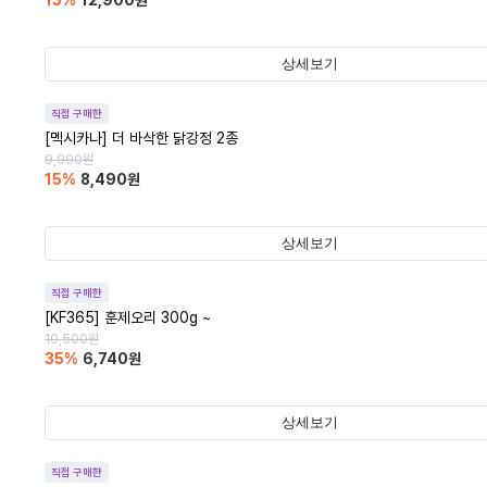
13
%
12,900
원
상세보기
직접 구매한
[멕시카나] 더 바삭한 닭강정 2종
9,990
원
15
%
8,490
원
상세보기
직접 구매한
[KF365] 훈제오리 300g ~
10,500
원
35
%
6,740
원
상세보기
직접 구매한