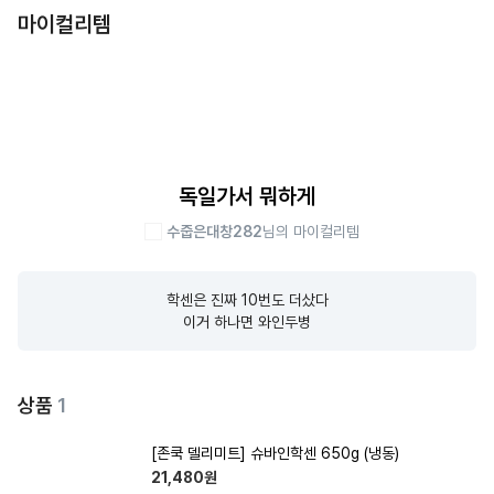
마이컬리템
독일가서 뭐하게
수줍은대창282
님의 마이컬리템
학센은 진짜 10번도 더샀다

이거 하나면 와인두병
상품
1
[존쿡 델리미트] 슈바인학센 650g (냉동)
21,480
원