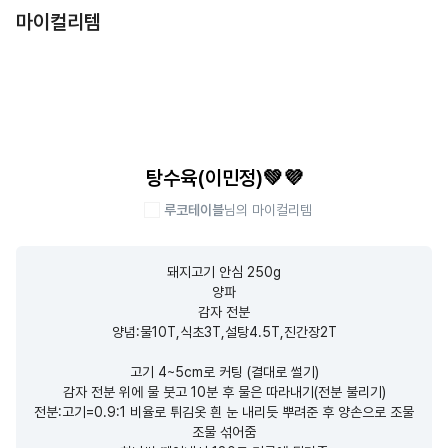
마이컬리템
탕수육(이민정)💚💜
루코테이블
님의 마이컬리템
돼지고기 안심 250g

양파

감자 전분

양념:물10T,식초3T,설탕4.5T,진간장2T

고기 4~5cm로 커팅 (결대로 썰기)

감자 전분 위에 물 붓고 10분 후 물은 따라내기(전분 불리기)

전분:고기=0.9:1 비율로 튀김옷 흰 눈 내리듯 뿌려준 후 양손으로 조물
조물 섞어줌
