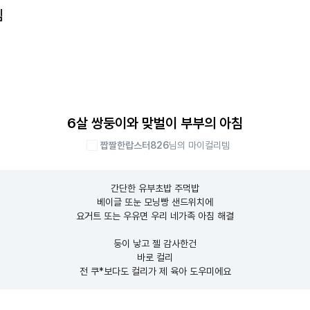
템
6살 쌍둥이와 맞벌이 부부의 아침
짭짤한랍스터826
님의 마이컬리템
간단한 유부초밥 주먹밥

베이글 또눈 모닝빵 샌드위치에

요거트 또는 우유면 우리 네가족 아침 해결

둥이 낳고 젤 감사한건

바로 컬리

전 쿠*보다도 컬리가 제 육아 도우미에요