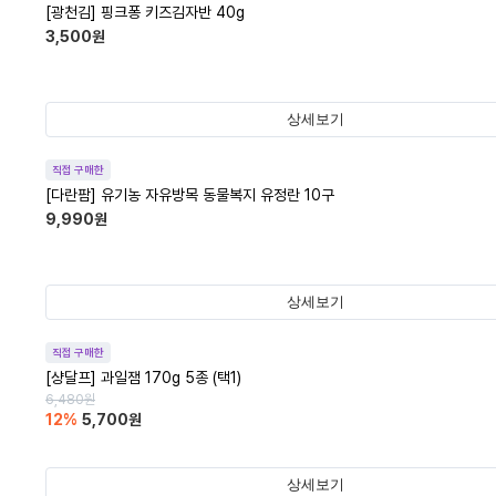
[광천김] 핑크퐁 키즈김자반 40g
3,500
원
상세보기
직접 구매한
[다란팜] 유기농 자유방목 동물복지 유정란 10구
9,990
원
상세보기
직접 구매한
[샹달프] 과일잼 170g 5종 (택1)
6,480
원
12
%
5,700
원
상세보기