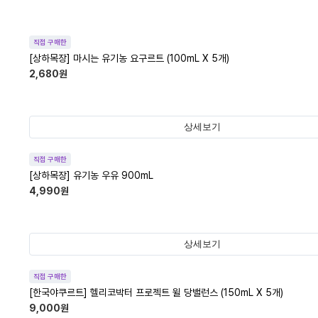
직접 구매한
[상하목장] 마시는 유기농 요구르트 (100mL X 5개)
2,680
원
상세보기
직접 구매한
[상하목장] 유기농 우유 900mL
4,990
원
상세보기
직접 구매한
[한국야쿠르트] 헬리코박터 프로젝트 윌 당밸런스 (150mL X 5개)
9,000
원