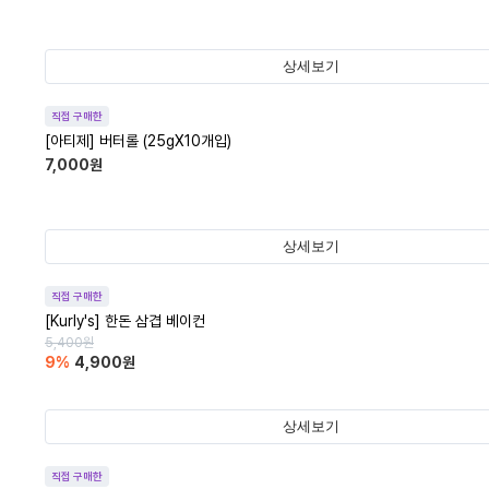
상세보기
직접 구매한
[아티제] 버터롤 (25gX10개입)
7,000
원
상세보기
직접 구매한
[Kurly's] 한돈 삼겹 베이컨
5,400
원
9
%
4,900
원
상세보기
직접 구매한