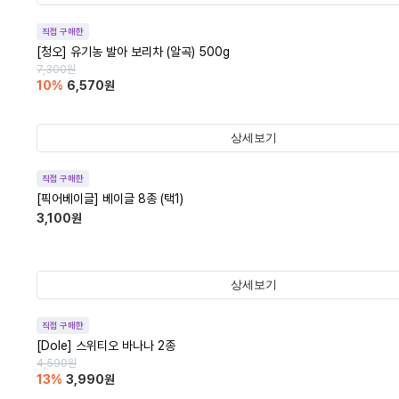
직접 구매한
[청오] 유기농 발아 보리차 (알곡) 500g
7,300
원
10
%
6,570
원
상세보기
직접 구매한
[픽어베이글] 베이글 8종 (택1)
3,100
원
상세보기
직접 구매한
[Dole] 스위티오 바나나 2종
4,590
원
13
%
3,990
원