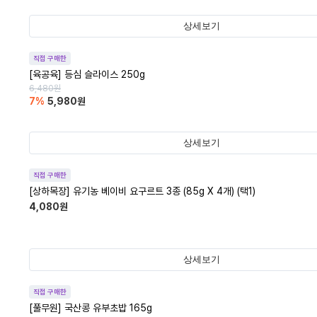
상세보기
직접 구매한
[육공육] 등심 슬라이스 250g
6,480
원
7
%
5,980
원
상세보기
직접 구매한
[상하목장] 유기농 베이비 요구르트 3종 (85g X 4개) (택1)
4,080
원
상세보기
직접 구매한
[풀무원] 국산콩 유부초밥 165g