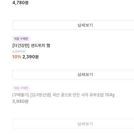
4,780
원
상세보기
직접 구매한
[더건강한] 샌드위치 햄
2,680
원
10
%
2,390
원
상세보기
직접 구매한
(구매불가)
[김구원선생] 국산 콩으로 만든 사각 유부초밥 164g
3,980
원
상세보기