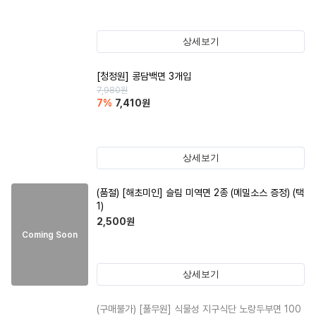
상세보기
[청정원] 콩담백면 3개입
7,980
원
7
%
7,410
원
상세보기
(품절)
[해초미인] 슬림 미역면 2종 (메밀소스 증정) (택
1)
2,500
원
Coming Soon
상세보기
(구매불가)
[풀무원] 식물성 지구식단 노랑두부면 100