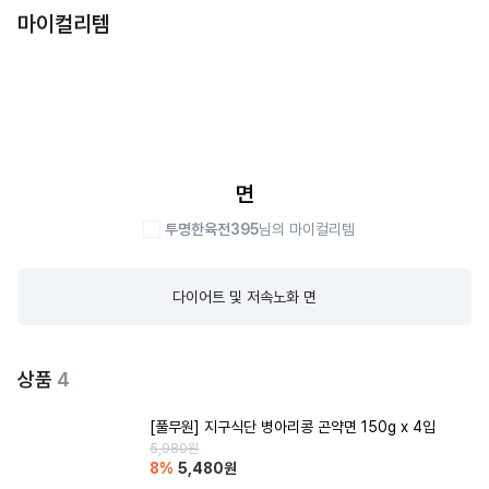
마이컬리템
면
투명한육전395
님의 마이컬리템
다이어트 및 저속노화 면
상품
4
[풀무원] 지구식단 병아리콩 곤약면 150g x 4입
5,980
원
8
%
5,480
원