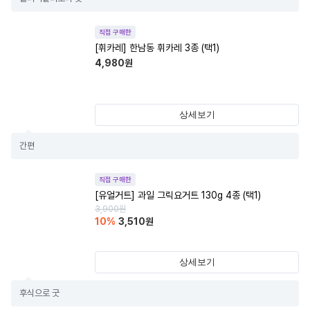
직접 구매한
[휘카레] 한남동 휘카레 3종 (택1)
4,980
원
상세보기
간편
직접 구매한
[유얼거트] 과일 그릭요거트 130g 4종 (택1)
3,900
원
10
%
3,510
원
상세보기
후식으로 굿