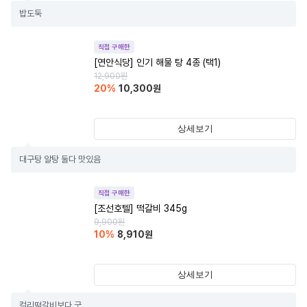
밥도둑
직접 구매한
[연안식당] 인기 해물 탕 4종 (택1)
12,900
원
20
%
10,300
원
상세보기
대구탕 알탕 둘다 맛있음
직접 구매한
[조선호텔] 떡갈비 345g
9,900
원
10
%
8,910
원
상세보기
컬리떡갈비보다 굿