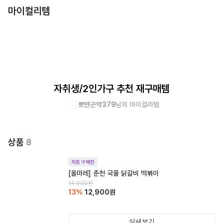
마이컬리템
자취생/2인가구 추천 재구매템
뽀얀곤약379
님의 마이컬리템
상품
8
직접 구매한
[올마레] 춘천 국물 닭갈비 떡볶이
14,900
원
13
%
12,900
원
상세보기