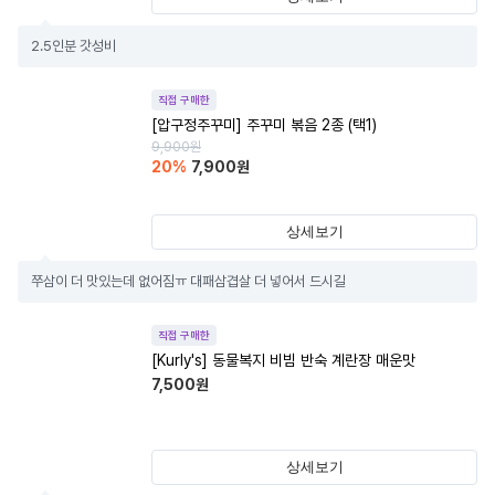
2.5인분 갓성비
직접 구매한
[압구정주꾸미] 주꾸미 볶음 2종 (택1)
9,900
원
20
%
7,900
원
상세보기
쭈삼이 더 맛있는데 없어짐ㅠ 대패삼겹살 더 넣어서 드시길
직접 구매한
[Kurly's] 동물복지 비빔 반숙 계란장 매운맛
7,500
원
상세보기