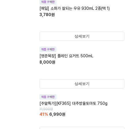
직접 구매한
[매일] 소화가 잘되는 우유 930mL 2종(택 1)
3,780
원
상세보기
직접 구매한
[영준목장] 플레인 요거트 500mL
8,000
원
상세보기
직접 구매한
[주말특가][KF365] 대추방울토마토 750g
11,900
원
41
%
6,990
원