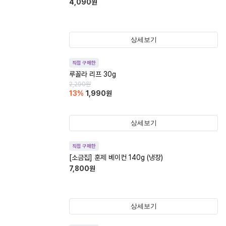
4,090
원
상세보기
직접 구매한
루꼴라 리프 30g
2,290
원
13
%
1,990
원
상세보기
직접 구매한
[소금집] 훈제 베이컨 140g (냉장)
7,800
원
상세보기