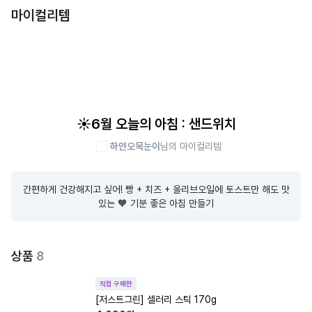
마이컬리템
☀️6월 오늘의 아침 : 샌드위치
하얀오목눈이
님의 마이컬리템
간편하게 건강해지고 싶어! 빵 + 치즈 + 올리브오일에 토스트만 해도 맛
있는 🧡 기분 좋은 아침 만들기
상품
8
직접 구매한
[저스트그린] 셀러리 스틱 170g