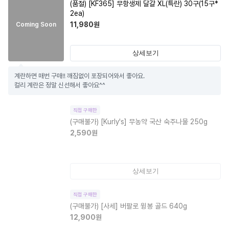
(품절)
[KF365] 무항생제 달걀 XL(특란) 30구(15구*
2ea)
11,980
원
Coming Soon
상세보기
계란하면 매번 구매!! 깨짐없이 포장되어와서 좋아요.

컬리 계란은 정말 신선해서 좋아요^^
직접 구매한
(구매불가)
[Kurly's] 무농약 국산 숙주나물 250g
2,590
원
상세보기
직접 구매한
(구매불가)
[사세] 버팔로 윙봉 골드 640g
12,900
원