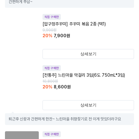
간편하게 쭈삼~
직접 구매한
[압구정주꾸미] 주꾸미 볶음 2종 (택1)
9,900
원
20
%
7,900
원
상세보기
직접 구매한
[전통주] 느린마을 막걸리 3입(6도 750mL*3입)
10,800
원
20
%
8,600
원
상세보기
퇴근후 신랑과 간편하게 한잔~ 느린마을 취향찾기로 전 이게 맛있더라구요
직접 구매한