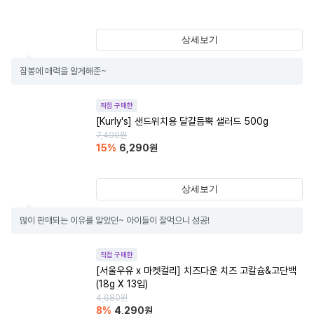
상세보기
잠봉에 매력을 알게해준~
직접 구매한
[Kurly's] 샌드위치용 달걀듬뿍 샐러드 500g
7,400
원
15
%
6,290
원
상세보기
많이 판매되는 이유를 알았던~ 아이들이 잘먹으니 성공!
직접 구매한
[서울우유 x 마켓컬리] 치즈다운 치즈 고칼슘&고단백
(18g X 13입)
4,680
원
8
%
4,290
원