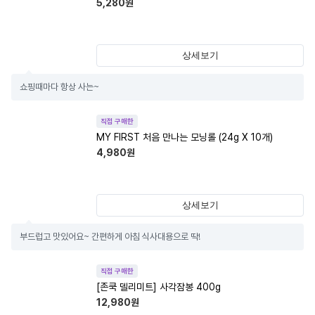
5,280
원
상세보기
쇼핑때마다 항상 사는~
직접 구매한
MY FIRST 처음 만나는 모닝롤 (24g X 10개)
4,980
원
상세보기
부드럽고 맛있어요~ 간편하게 아침 식사대용으로 딱!
직접 구매한
[존쿡 델리미트] 사각잠봉 400g
12,980
원