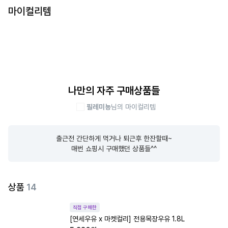
마이컬리템
나만의 자주 구매상품들
필레미뇽
님의 마이컬리템
출근전 간단하게 먹거나 퇴근후 한잔할때~

매번 쇼핑시 구매했던 상품들^^
상품
14
직접 구매한
[연세우유 x 마켓컬리] 전용목장우유 1.8L