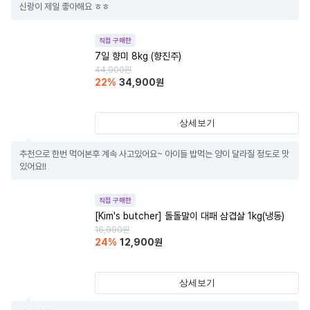
신랑이 제일 좋아해요 ㅎㅎ
직접 구매한
7일 향미 8kg (향진주)
44,900
원
22
%
34,900
원
상세보기
추천으로 한번 먹어본후 계속 사고있어요~ 아이들 밥먹는 양이 달라질 정도로 맛
있어요!!
직접 구매한
[Kim's butcher] 돌돌말이 대패 삼겹살 1kg(냉동)
16,990
원
24
%
12,900
원
상세보기