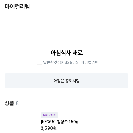
마이컬리템
아침식사 재료
달큰한갓김치329
님의 마이컬리템
아침은 황제처럼
상품
8
직접 구매한
[KF365] 청상추 150g
2,590
원