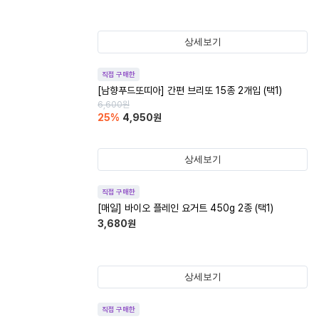
상세보기
직접 구매한
[남향푸드또띠아] 간편 브리또 15종 2개입 (택1)
6,600
원
25
%
4,950
원
상세보기
직접 구매한
[매일] 바이오 플레인 요거트 450g 2종 (택1)
3,680
원
상세보기
직접 구매한