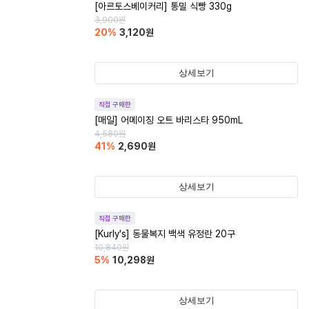
[아르토스베이커리] 통밀 식빵 330g
3,900
원
20
%
3,120
원
상세보기
직접 구매한
[매일] 어메이징 오트 바리스타 950mL
4,580
원
41
%
2,690
원
상세보기
직접 구매한
[Kurly's] 동물복지 백색 유정란 20구
10,840
원
5
%
10,298
원
상세보기