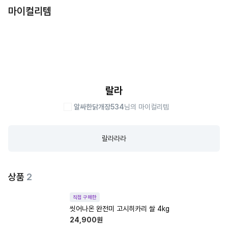
마이컬리템
랄라
알싸한닭개장534
님의 마이컬리템
랄라라라
상품
2
직접 구매한
씻어나온 완전미 고시히카리 쌀 4kg
24,900
원