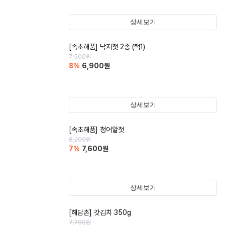
상세보기
[속초해품] 낙지젓 2종 (택1)
7,500
원
8
%
6,900
원
상세보기
[속초해품] 청어알젓
8,200
원
7
%
7,600
원
상세보기
[해담촌] 갓김치 350g
7,700
원