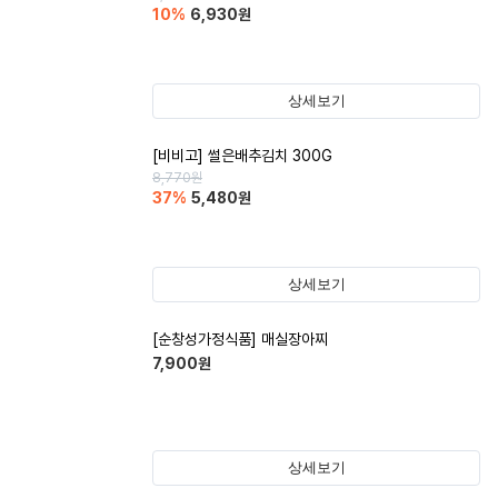
10
%
6,930
원
상세보기
[비비고] 썰은배추김치 300G
8,770
원
37
%
5,480
원
상세보기
[순창성가정식품] 매실장아찌
7,900
원
상세보기