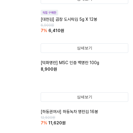
직접 구매한
[대천김] 곱창 도시락김 5g X 12봉
6,900
원
7
%
6,410
원
상세보기
[덕화명란] MSC 인증 백명란 100g
8,900
원
상세보기
[하동권여사] 하동녹차 명란김 16봉
12,500
원
7
%
11,620
원