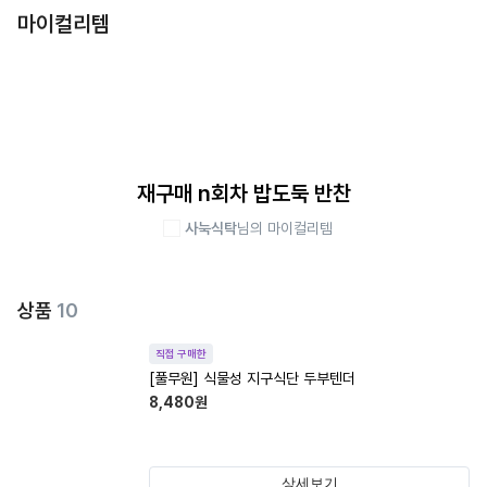
마이컬리템
재구매 n회차 밥도둑 반찬
사눅식탁
님의 마이컬리템
상품
10
직접 구매한
[풀무원] 식물성 지구식단 두부텐더
8,480
원
상세보기