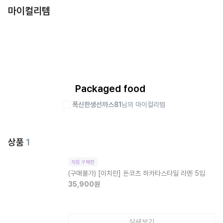
마이컬리템
Packaged food
폭신한생선까스81
님의 마이컬리템
상품
1
직접 구매한
(구매불가)
[이치란] 돈코츠 하카타스타일 라멘 5입
35,900
원
상세보기