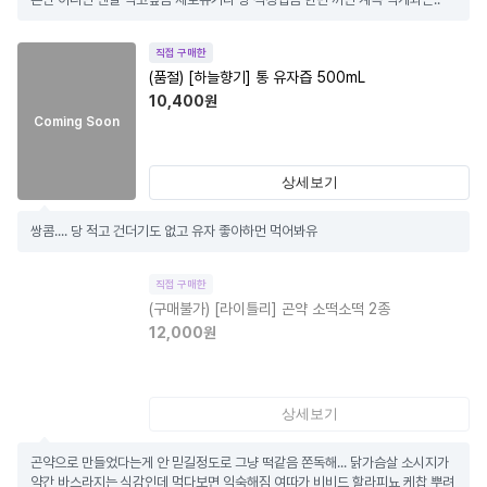
직접 구매한
(품절)
[하늘향기] 통 유자즙 500mL
10,400
원
Coming Soon
상세보기
쌍콤.... 당 적고 건더기도 없고 유자 좋아하먼 먹어봐유
직접 구매한
(구매불가)
[라이틀리] 곤약 소떡소떡 2종
12,000
원
상세보기
곤약으로 만들었다는게 안 믿길정도로 그냥 떡같음 쫀독해... 닭가슴살 소시지가 
약간 바스라지는 식감인데 먹다보면 익숙해짐 여따가 비비드 할라피뇨 케찹 뿌려