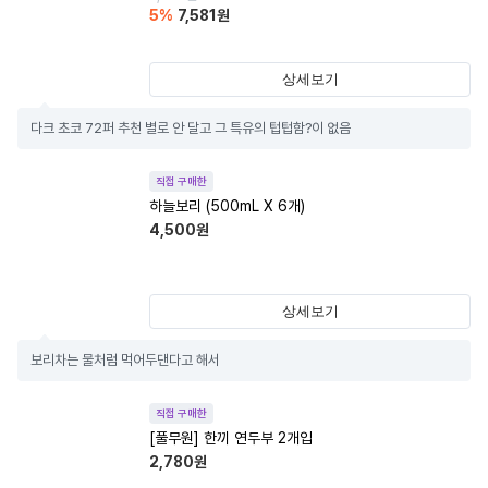
5
%
7,581
원
상세보기
다크 초코 72퍼 추천 별로 안 달고 그 특유의 텁텁함?이 없음
직접 구매한
하늘보리 (500mL X 6개)
4,500
원
상세보기
보리차는 물처럼 먹어두댄다고 해서
직접 구매한
[풀무원] 한끼 연두부 2개입
2,780
원