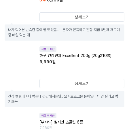
5
%
6,260
원
상세보기
내가 먹어본 반숙란 중에 쩰 맛있음.. 노른자가 쫀득하고 찐함 지금 6번째 재구매
중 매일 먹는 애..
직접 구매한
하루 건강견과 Excellent 200g (20gX10봉)
9,990
원
상세보기
간식 땡낄때마다 먹는데 건강해지는맛.. 요거트초코볼 들어있어서 안 질리고 먹
기조음
직접 구매한
[부샤드] 벨지안 초콜릿 6종
7,980
원