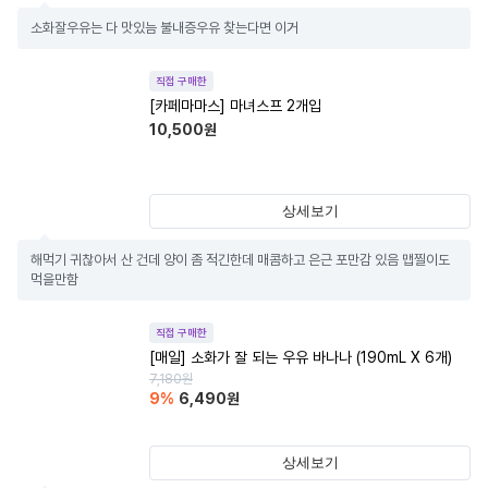
소화잘우유는 다 맛있늠 불내증우유 찾는다면 이거
직접 구매한
[카페마마스] 마녀스프 2개입
10,500
원
상세보기
해먹기 귀찮아서 산 건데 양이 좀 적긴한데 매콤하고 은근 포만감 있음 맵찔이도 
먹을만함
직접 구매한
[매일] 소화가 잘 되는 우유 바나나 (190mL X 6개)
7,180
원
9
%
6,490
원
상세보기