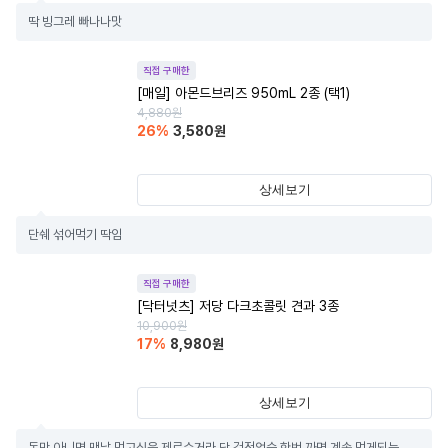
딱 빙그레 빠나나맛
직접 구매한
[매일] 아몬드브리즈 950mL 2종 (택1)
4,880
원
26
%
3,580
원
상세보기
단쉐 섞어먹기 딱임
직접 구매한
[닥터넛츠] 저당 다크초콜릿 견과 3종
10,900
원
17
%
8,980
원
상세보기
돈만 아니면 맨날 먹고싶음 제로슈거라 당 걱정업슴 한번 까면 계속 먹게되는..