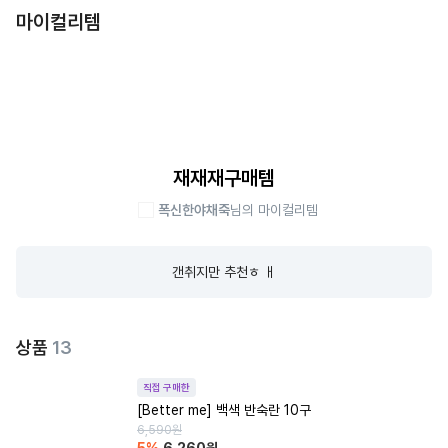
마이컬리템
재재재구매템
폭신한야채죽
님의 마이컬리템
갠취지만 추천ㅎ ㅐ
상품
13
직접 구매한
[Better me] 백색 반숙란 10구
6,590
원