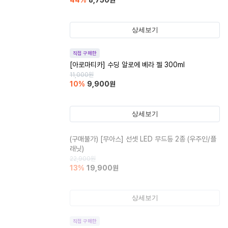
44
%
8,750
원
상세보기
직접 구매한
[아로마티카] 수딩 알로에 베라 젤 300ml
11,000
원
10
%
9,900
원
상세보기
(구매불가)
[무아스] 선셋 LED 무드등 2종 (우주인/플
래닛)
22,900
원
13
%
19,900
원
상세보기
직접 구매한