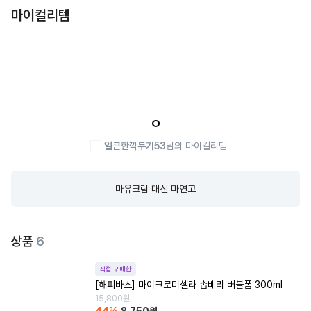
마이컬리템
ㅇ
얼큰한깍두기53
님의 마이컬리템
마유크림 대신 마연고
상품
6
직접 구매한
[해피바스] 마이크로미셀라 솝베리 버블폼 300ml
15,800
원