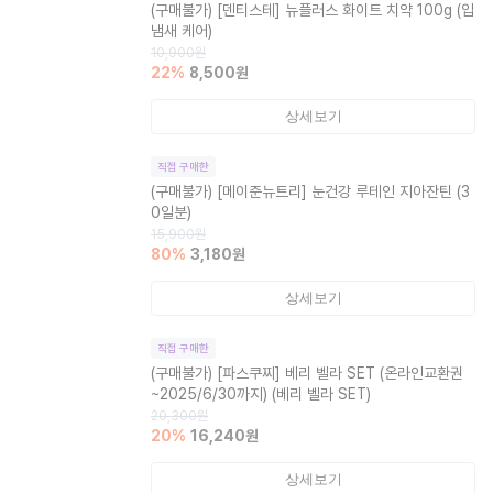
(구매불가)
[덴티스테] 뉴플러스 화이트 치약 100g (입
냄새 케어)
10,900
원
22
%
8,500
원
상세보기
직접 구매한
(구매불가)
[메이준뉴트리] 눈건강 루테인 지아잔틴 (3
0일분)
15,900
원
80
%
3,180
원
상세보기
직접 구매한
(구매불가)
[파스쿠찌] 베리 벨라 SET (온라인교환권
~2025/6/30까지) (베리 벨라 SET)
20,300
원
20
%
16,240
원
상세보기