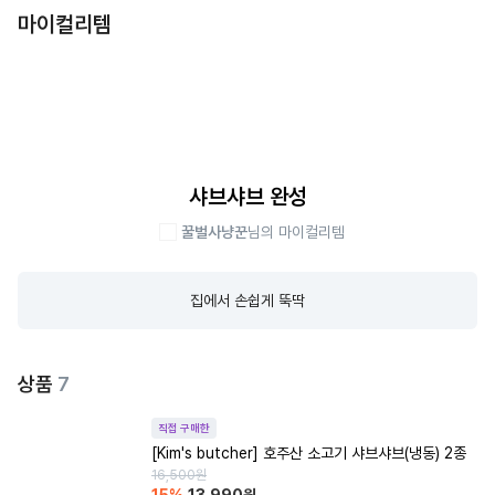
마이컬리템
샤브샤브 완성
꿀벌사냥꾼
님의 마이컬리템
집에서 손쉽게 뚝딱
상품
7
직접 구매한
[Kim's butcher] 호주산 소고기 샤브샤브(냉동) 2종
16,500
원