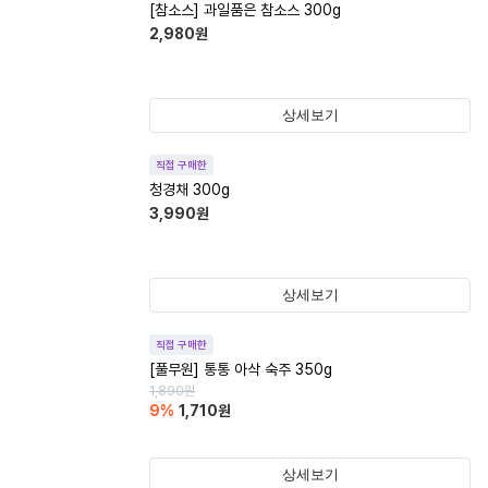
[참소스] 과일품은 참소스 300g
2,980
원
상세보기
직접 구매한
청경채 300g
3,990
원
상세보기
직접 구매한
[풀무원] 통통 아삭 숙주 350g
1,890
원
9
%
1,710
원
상세보기