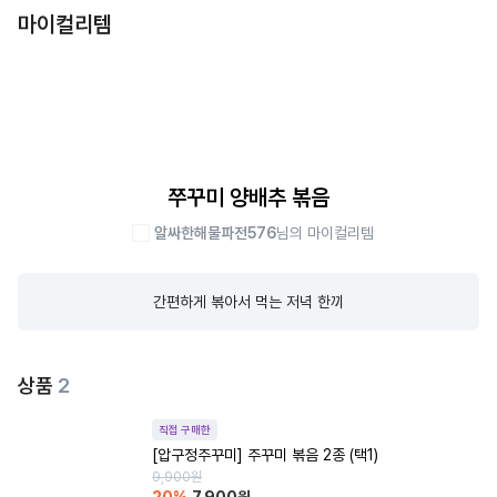
마이컬리템
쭈꾸미 양배추 볶음
알싸한해물파전576
님의 마이컬리템
간편하게 볶아서 먹는 저녁 한끼
상품
2
직접 구매한
[압구정주꾸미] 주꾸미 볶음 2종 (택1)
9,900
원