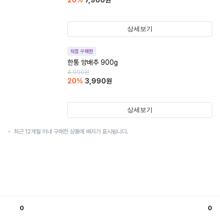
20
%
7,900
원
상세보기
직접 구매한
한통 양배추 900g
4,990
원
20
%
3,990
원
상세보기
최근 12개월 이내 구매한 상품에 배지가 표시됩니다.
0
0