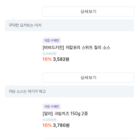
상세보기
꾸덕한 요거트는 이거
직접 구매한
[비비드키친] 저칼로리 스위트 칠리 소스
3,980
원
10
%
3,582
원
상세보기
저당 소스는 여기가 체고
직접 구매한
[알라] 크림치즈 150g 2종
4,200
원
10
%
3,780
원