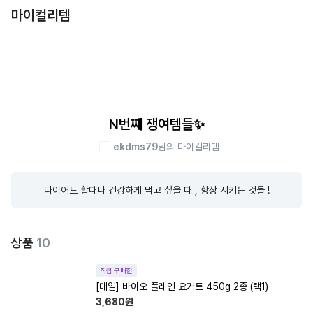
마이컬리템
N번째 쟁여템들✨
ekdms79
님의 마이컬리템
다이어트 할때나 건강하게 먹고 싶을 때 , 항상 시키는 것들 !
상품
10
직접 구매한
[매일] 바이오 플레인 요거트 450g 2종 (택1)
3,680
원