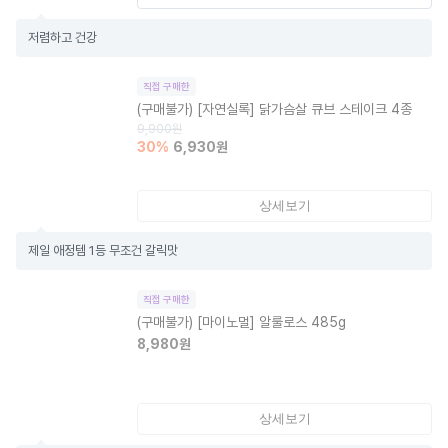
저렴하고 건강
직접 구매한
(구매불가)
[자연실록] 닭가슴살 큐브 스테이크 4종
9,900
원
30
%
6,930
원
상세보기
제일 애정템 1등 무조건 갈릭맛
직접 구매한
(구매불가)
[마이노멀] 알룰로스 485g
8,980
원
상세보기