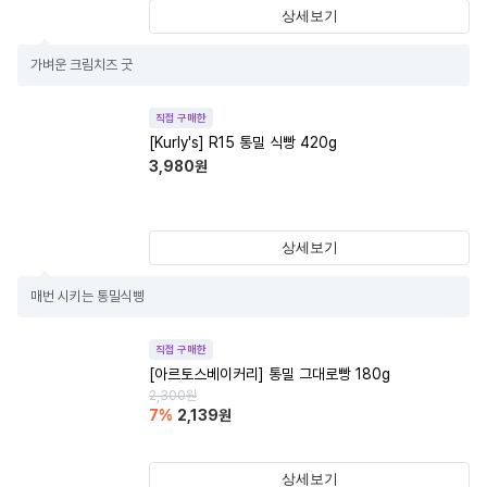
상세보기
가벼운 크림치즈 굿
직접 구매한
[Kurly's] R15 통밀 식빵 420g
3,980
원
상세보기
매번 시키는 통밀식삥
직접 구매한
[아르토스베이커리] 통밀 그대로빵 180g
2,300
원
7
%
2,139
원
상세보기