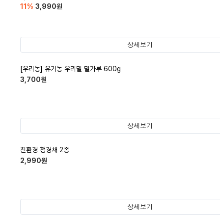
11
%
3,990
원
상세보기
[우리농] 유기농 우리밀 밀가루 600g
3,700
원
상세보기
친환경 청경채 2종
2,990
원
상세보기