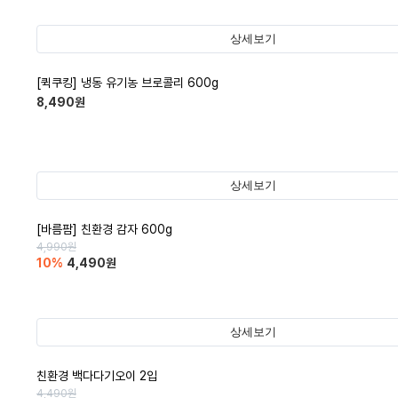
상세보기
[퀵쿠킹] 냉동 유기농 브로콜리 600g
8,490
원
상세보기
[바름팜] 친환경 감자 600g
4,990
원
10
%
4,490
원
상세보기
친환경 백다다기오이 2입
4,490
원