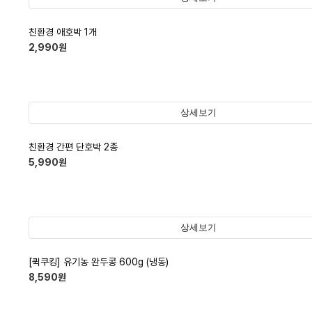
친환경 애호박 1개
2,990
원
상세보기
친환경 간편 단호박 2종
5,990
원
상세보기
[퀵쿠킹] 유기농 완두콩 600g (냉동)
8,590
원