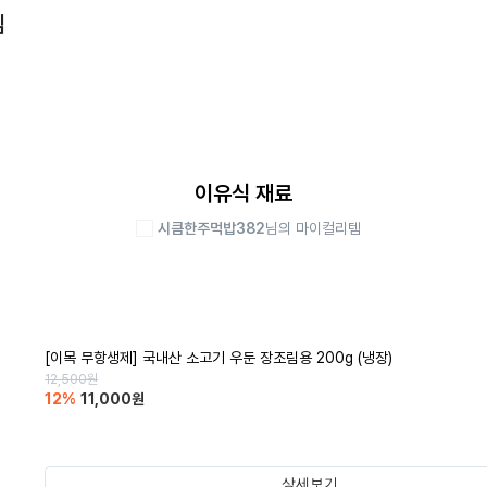
템
이유식 재료
시큼한주먹밥382
님의 마이컬리템
[이목 무항생제] 국내산 소고기 우둔 장조림용 200g (냉장)
12,500
원
12
%
11,000
원
상세보기