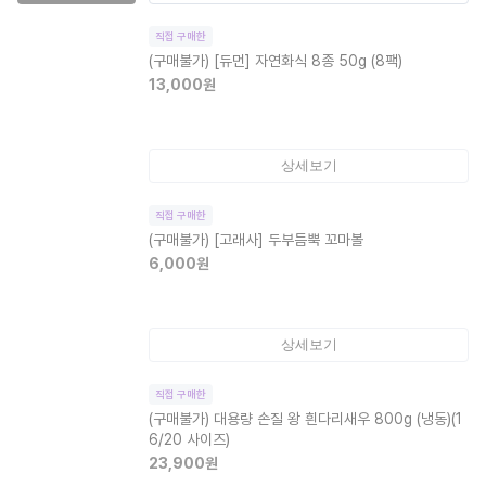
직접 구매한
(구매불가)
[듀먼] 자연화식 8종 50g (8팩)
13,000
원
상세보기
직접 구매한
(구매불가)
[고래사] 두부듬뿍 꼬마볼
6,000
원
상세보기
직접 구매한
(구매불가)
대용량 손질 왕 흰다리새우 800g (냉동)(1
6/20 사이즈)
23,900
원