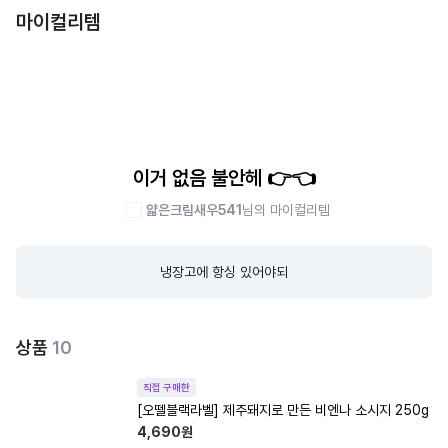
마이컬리템
이거 없음 불안헤 👉👈
얇은크림새우541
님의 마이컬리템
냉장고에 항싱 있어야되
상품
10
직접 구매한
[오뗄블랙라벨] 제주돼지로 만든 비엔나 소시지 250g
4,690
원