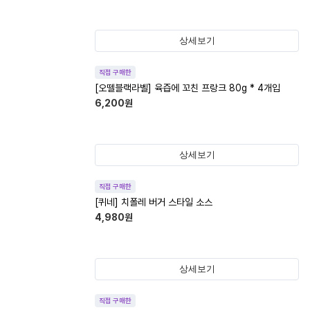
상세보기
직접 구매한
[오뗄블랙라벨] 육즙에 꼬친 프랑크 80g * 4개입
6,200
원
상세보기
직접 구매한
[퀴네] 치폴레 버거 스타일 소스
4,980
원
상세보기
직접 구매한