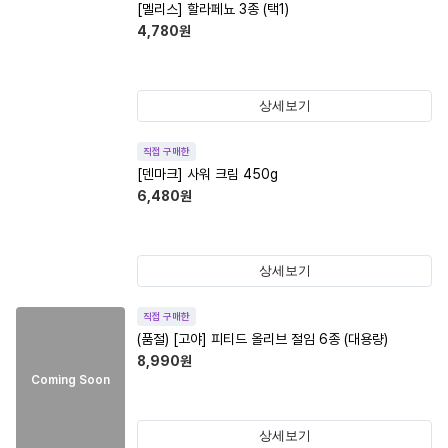
[멜리스] 할라페뇨 3종 (택1)
4,780
원
상세보기
직접 구매한
[덴마크] 사워 크림 450g
6,480
원
상세보기
직접 구매한
(품절)
[고야] 피티드 올리브 절임 6종 (대용량)
8,990
원
Coming Soon
상세보기