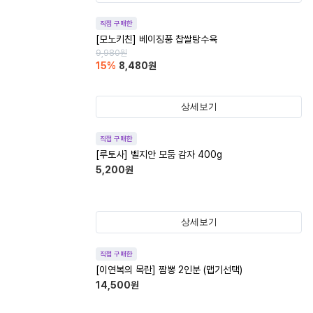
직접 구매한
[모노키친] 베이징풍 찹쌀탕수육
9,980
원
15
%
8,480
원
상세보기
직접 구매한
[루토사] 벨지안 모둠 감자 400g
5,200
원
상세보기
직접 구매한
[이연복의 목란] 짬뽕 2인분 (맵기선택)
14,500
원