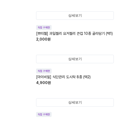
상세보기
직접 구매한
[쁘띠첼] 과일젤리 요거젤리 큰컵 10종 골라담기 (택1)
2,000
원
상세보기
직접 구매한
[마이비밀] 식단관리 도시락 8종 (택2)
4,900
원
상세보기
직접 구매한