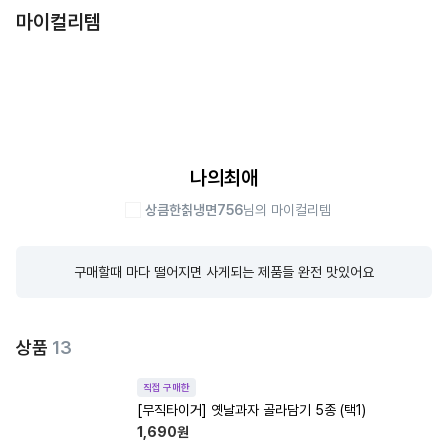
마이컬리템
나의최애
상큼한칡냉면756
님의 마이컬리템
구매할때 마다 떨어지면 사게되는 제품들 완전 맛있어요
상품
13
직접 구매한
[무직타이거] 옛날과자 골라담기 5종 (택1)
1,690
원