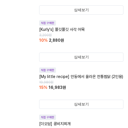
상세보기
직접 구매한
[Kurly's] 쫄깃쫄깃 사각 어묵
3,200
원
10
%
2,880
원
상세보기
직접 구매한
[My little recipe] 안동에서 올라온 전통찜닭 (2인용)
19,980
원
15
%
16,983
원
상세보기
직접 구매한
[더오담] 콩비지찌개