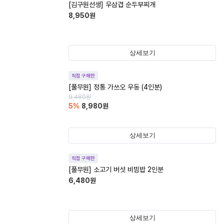
[김구원선생] 우삼겹 순두부찌개
8,950
원
상세보기
직접 구매한
[풀무원] 정통 가쓰오 우동 (4인분)
9,480
원
5
%
8,980
원
상세보기
직접 구매한
[풀무원] 소고기 버섯 비빔밥 2인분
6,480
원
상세보기