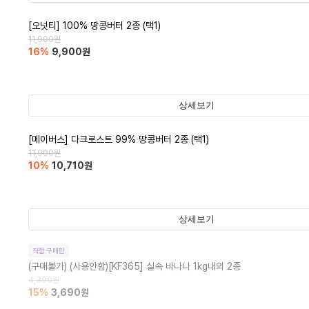
[오넛티] 100% 땅콩버터 2종 (택1)
11,900
원
16
%
9,900
원
상세보기
[메이버스] 다크로스트 99% 땅콩버터 2종 (택1)
11,900
원
10
%
10,710
원
상세보기
직접 구매한
(구매불가)
(사용안함)[KF365] 실속 바나나 1kg내외 2종
4,390
원
15
%
3,690
원