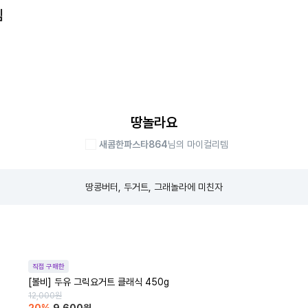
템
땅놀라요
새콤한파스타864
님의 마이컬리템
땅콩버터, 두거트, 그래놀라에 미친자
직접 구매한
[볼비] 두유 그릭요거트 클래식 450g
12,000
원