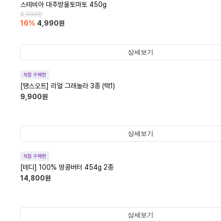
스테비아 대추방울토마토 450g
5,990
원
16
%
4,990
원
상세보기
직접 구매한
[땡스오트] 리얼 그래놀라 3종 (택1)
9,900
원
상세보기
직접 구매한
[테디] 100% 땅콩버터 454g 2종
14,800
원
상세보기