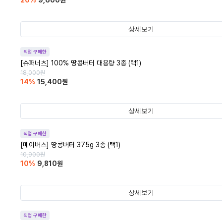
20
%
9,600
원
상세보기
직접 구매한
[슈퍼너츠] 100% 땅콩버터 대용량 3종 (택1)
18,000
원
14
%
15,400
원
상세보기
직접 구매한
[메이버스] 땅콩버터 375g 3종 (택1)
10,900
원
10
%
9,810
원
상세보기
직접 구매한