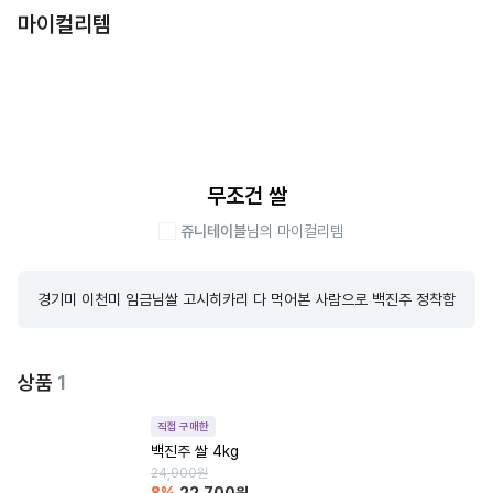
마이컬리템
무조건 쌀
쥬니테이블
님의 마이컬리템
경기미 이천미 임금님쌀 고시히카리 다 먹어본 사람으로 백진주 정착함
상품
1
직접 구매한
백진주 쌀 4kg
24,900
원