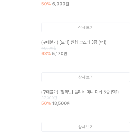
50
%
6,000
원
상세보기
(구매불가)
[모타] 원형 코스터 3종 (택1)
14,300
원
63
%
5,170
원
상세보기
(구매불가)
[필리빗] 플리세 미니 디쉬 5종 (택1)
37,000
원
50
%
18,500
원
상세보기