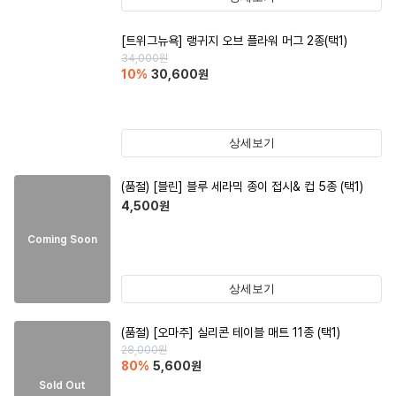
[트위그뉴욕] 랭귀지 오브 플라워 머그 2종(택1)
34,000
원
10
%
30,600
원
상세보기
(품절)
[블린] 블루 세라믹 종이 접시& 컵 5종 (택1)
4,500
원
Coming Soon
상세보기
(품절)
[오마주] 실리콘 테이블 매트 11종 (택1)
28,000
원
80
%
5,600
원
Sold Out