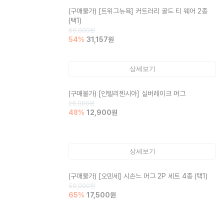
(구매불가)
[트위그뉴욕] 커트러리 골드 티 웨어 2종
(택1)
69,000
원
54
%
31,157
원
상세보기
(구매불가)
[인텔리젠시아] 실버레이크 머그
25,000
원
48
%
12,900
원
상세보기
(구매불가)
[오덴세] 시손느 머그 2P 세트 4종 (택1)
50,000
원
65
%
17,500
원