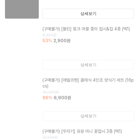
상세보기
(구매불가)
[블린] 핑크 마블 종이 접시&컵 4종 (택1)
6,300
원
53
%
2,900
원
상세보기
(구매불가)
[에델코첸] 클래식 4인조 양식기 세트 (16p
cs)
49,900
원
86
%
6,900
원
상세보기
(구매불가)
[무자기] 유광 미니 꽃접시 3종 (택1)
12,000
원