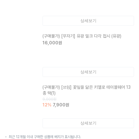
상세보기
(구매불가)
[무자기] 유광 밀크 다각 접시 (유광)
16,000
원
상세보기
(구매불가)
[쓰임] 꽃잎을 닮은 키엘로 테이블웨어 13
종 택(1)
9,000
원
12
%
7,900
원
상세보기
최근 12개월 이내 구매한 상품에 배지가 표시됩니다.