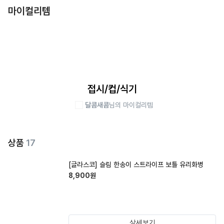
마이컬리템
접시/컵/식기
달콤새콤
님의 마이컬리템
상품
17
[글라스코] 슬림 한송이 스트라이프 보틀 유리화병
8,900
원
상세보기