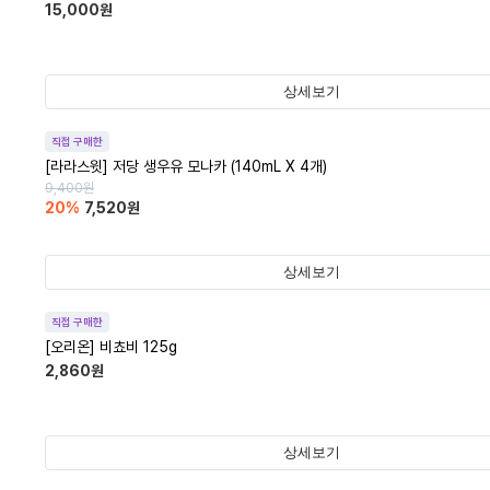
15,000
원
상세보기
직접 구매한
[라라스윗] 저당 생우유 모나카 (140mL X 4개)
9,400
원
20
%
7,520
원
상세보기
직접 구매한
[오리온] 비쵸비 125g
2,860
원
상세보기