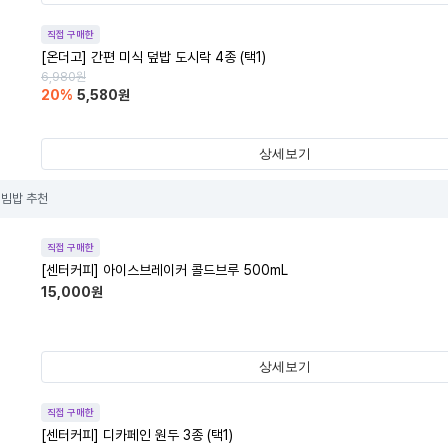
직접 구매한
[온더고] 간편 미식 덮밥 도시락 4종 (택1)
6,980
원
20
%
5,580
원
상세보기
빔밥 추천
직접 구매한
[센터커피] 아이스브레이커 콜드브루 500mL
15,000
원
상세보기
직접 구매한
[센터커피] 디카페인 원두 3종 (택1)