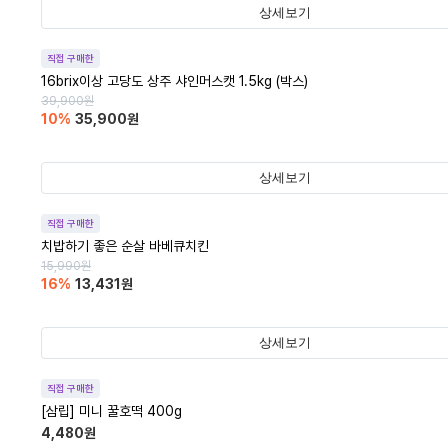
상세보기
직접 구매한
16brix이상 고당도 상주 샤인머스캣 1.5kg (박스)
39,900
원
10
%
35,900
원
상세보기
직접 구매한
치밥하기 좋은 순살 바베큐치킨
15,990
원
16
%
13,431
원
상세보기
직접 구매한
[삼립] 미니 꿀호떡 400g
4,480
원