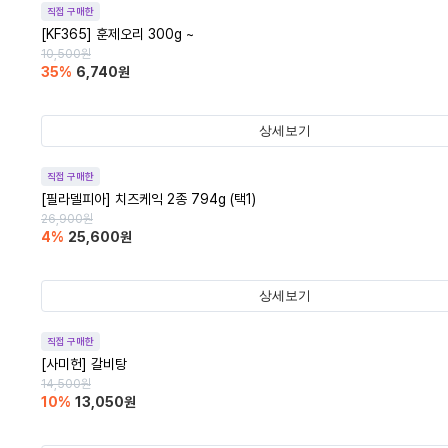
직접 구매한
[KF365] 훈제오리 300g ~
10,500
원
35
%
6,740
원
상세보기
직접 구매한
[필라델피아] 치즈케익 2종 794g (택1)
26,900
원
4
%
25,600
원
상세보기
직접 구매한
[사미헌] 갈비탕
14,500
원
10
%
13,050
원