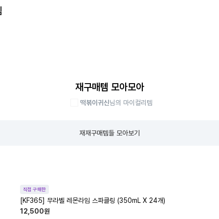
템
재구매템 모아모아
떡볶이귀신
님의 마이컬리템
재재구매템들 모아보기
직접 구매한
[KF365] 무라벨 레몬라임 스파클링 (350mL X 24개)
12,500
원