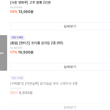
[서촌 영화루] 고추 짬뽕 2인분
14,500
원
10
%
13,050
원
상세보기
직접 구매한
(품절)
[헌터즈] 트러플 감자칩 2종 (택1)
12,800
원
17
%
10,500
원
on
상세보기
직접 구매한
(구매불가)
[자연실록] 닭가슴살 큐브 스테이크 4종
9,900
원
30
%
6,930
원
상세보기