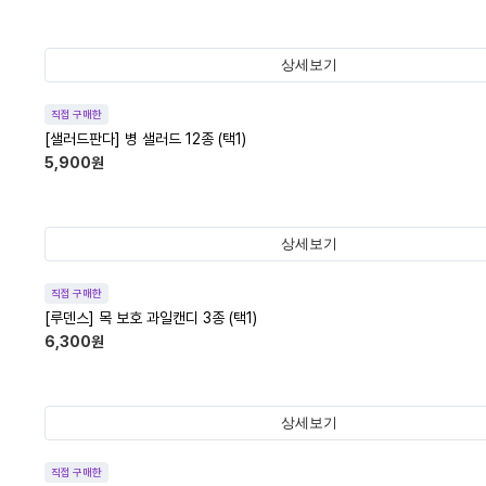
상세보기
직접 구매한
[샐러드판다] 병 샐러드 12종 (택1)
5,900
원
상세보기
직접 구매한
[루덴스] 목 보호 과일캔디 3종 (택1)
6,300
원
상세보기
직접 구매한