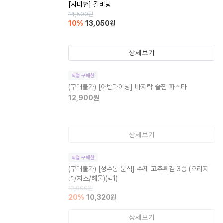
[사미헌] 갈비탕
14,500
원
10
%
13,050
원
상세보기
직접 구매한
(구매불가)
[어반다이닝] 바지락 술찜 파스타
12,900
원
상세보기
직접 구매한
(구매불가)
[성수동 분식] 수제 고추튀김 3종 (오리지
널/치즈/해물)(택1)
12,900
원
20
%
10,320
원
상세보기