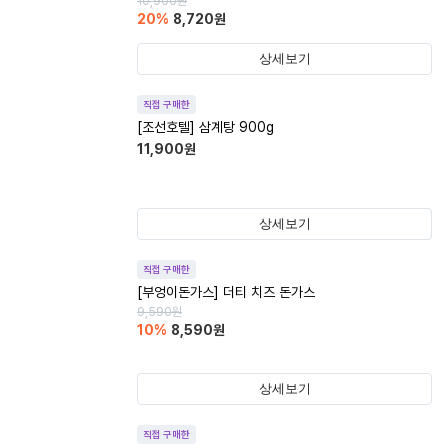
10,900
원
20
%
8,720
원
상세보기
직접 구매한
[조선호텔] 삼계탕 900g
11,900
원
상세보기
직접 구매한
[부엉이돈가스] 더티 치즈 돈가스
9,590
원
10
%
8,590
원
상세보기
직접 구매한