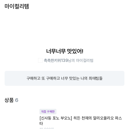
마이컬리템
너무너무 맛있어!
촉촉한키위139
님의 마이컬리템
구매하고 또 구매하고 너무 맛있는 나의 최애팀들
상품
6
직접 구매한
[신사동 포노 부오노] 히든 천재의 알리오올리오 파스
타