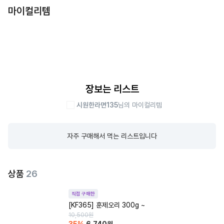
마이컬리템
장보는 리스트
시원한라면135
님의 마이컬리템
자주 구매해서 먹는 리스트입니다
상품
26
직접 구매한
[KF365] 훈제오리 300g ~
10,500
원