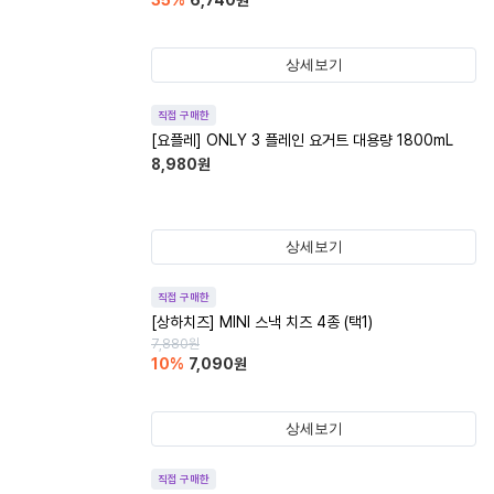
35
%
6,740
원
상세보기
직접 구매한
[요플레] ONLY 3 플레인 요거트 대용량 1800mL
8,980
원
상세보기
직접 구매한
[상하치즈] MINI 스낵 치즈 4종 (택1)
7,880
원
10
%
7,090
원
상세보기
직접 구매한