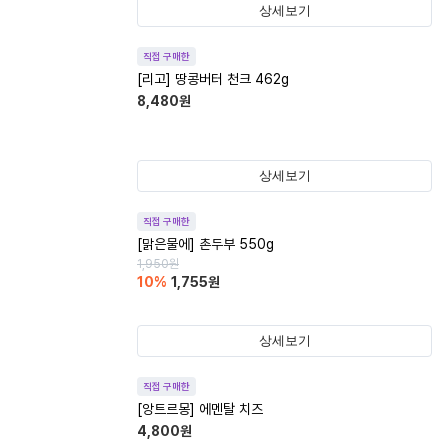
상세보기
직접 구매한
[리고] 땅콩버터 천크 462g
8,480
원
상세보기
직접 구매한
[맑은물에] 촌두부 550g
1,950
원
10
%
1,755
원
상세보기
직접 구매한
[앙트르몽] 에멘탈 치즈
4,800
원