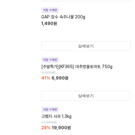
직접 구매한
GAP 장수 숙주나물 200g
1,490
원
상세보기
직접 구매한
[주말특가][KF365] 대추방울토마토 750g
11,900
원
41
%
6,990
원
상세보기
직접 구매한
고랭지 사과 1.3kg
27,900
원
28
%
19,900
원