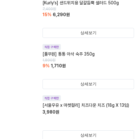
[Kurly's] 샌드위치용 달걀듬뿍 샐러드 500g
7,400
원
15
%
6,290
원
상세보기
직접 구매한
[풀무원] 통통 아삭 숙주 350g
1,890
원
9
%
1,710
원
상세보기
직접 구매한
[서울우유 x 마켓컬리] 치즈다운 치즈 (18g X 13입)
3,980
원
상세보기