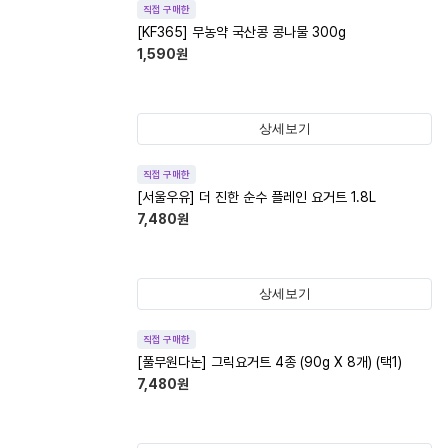
직접 구매한
[KF365] 무농약 국산콩 콩나물 300g
1,590
원
상세보기
직접 구매한
[서울우유] 더 진한 순수 플레인 요거트 1.8L
7,480
원
상세보기
직접 구매한
[풀무원다논] 그릭요거트 4종 (90g X 8개) (택1)
7,480
원