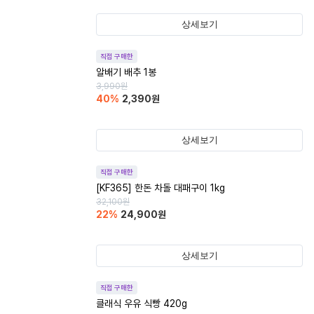
상세보기
직접 구매한
알배기 배추 1봉
3,990
원
40
%
2,390
원
상세보기
직접 구매한
[KF365] 한돈 차돌 대패구이 1kg
32,100
원
22
%
24,900
원
상세보기
직접 구매한
클래식 우유 식빵 420g