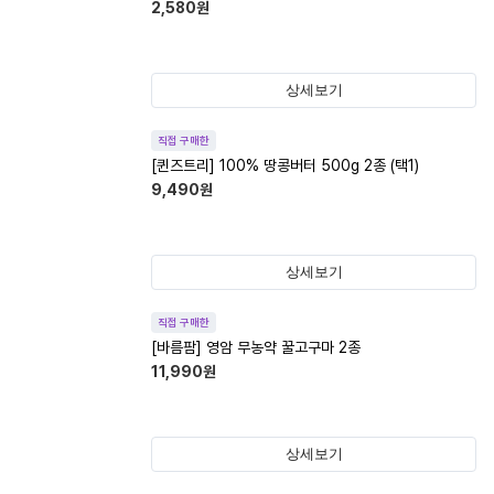
2,580
원
상세보기
직접 구매한
[퀸즈트리] 100% 땅콩버터 500g 2종 (택1)
9,490
원
상세보기
직접 구매한
[바름팜] 영암 무농약 꿀고구마 2종
11,990
원
상세보기