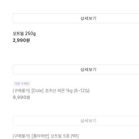
상세보기
오트밀 250g
2,990
원
상세보기
직접 구매한
(구매불가)
[Dole] 호주산 레몬 1kg (8~12입)
9,990
원
상세보기
(구매불가)
[플라하반] 오트밀 5종 (택1)