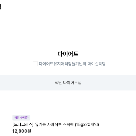
템
다이어트
다이어트유지어터집둘기
님의 마이컬리템
식단 다이어트템
직접 구매한
[드니그리스] 유기농 사과식초 스틱형 (15gx20개입)
12,800
원