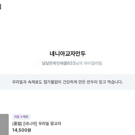
템
네니아교자만두
달달한파인애플633
님의 마이컬리템
우리밀과 속재료도 첨가물없이 건강하게 만든 만두라 믿고 먹습니다.
직접 구매한
(품절)
[네니아] 우리밀 왕교자
14,500
원