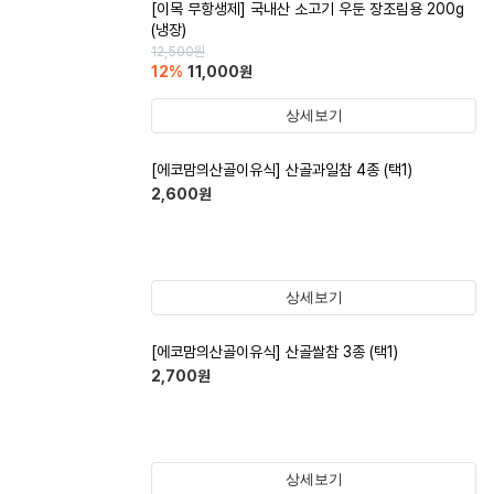
[이목 무항생제] 국내산 소고기 우둔 장조림용 200g
(냉장)
12,500
원
12
%
11,000
원
상세보기
[에코맘의산골이유식] 산골과일참 4종 (택1)
2,600
원
상세보기
[에코맘의산골이유식] 산골쌀참 3종 (택1)
2,700
원
상세보기