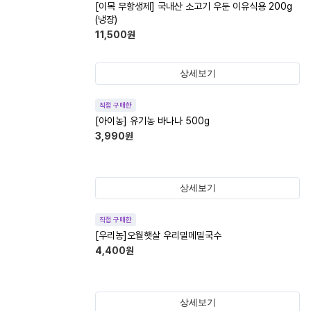
[이목 무항생제] 국내산 소고기 우둔 이유식용 200g
(냉장)
11,500
원
상세보기
직접 구매한
[아이농] 유기농 바나나 500g
3,990
원
상세보기
직접 구매한
[우리농]오월햇살 우리밀메밀국수
4,400
원
상세보기