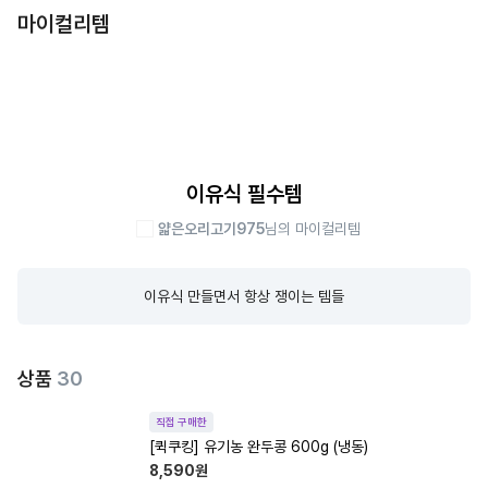
마이컬리템
이유식 필수템
얇은오리고기975
님의 마이컬리템
이유식 만들면서 항상 쟁이는 템들
상품
30
직접 구매한
[퀵쿠킹] 유기농 완두콩 600g (냉동)
8,590
원