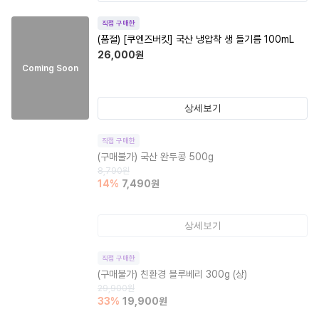
직접 구매한
(품절)
[쿠엔즈버킷] 국산 냉압착 생 들기름 100mL
26,000
원
Coming Soon
상세보기
직접 구매한
(구매불가)
국산 완두콩 500g
8,790
원
14
%
7,490
원
상세보기
직접 구매한
(구매불가)
친환경 블루베리 300g (상)
29,900
원
33
%
19,900
원