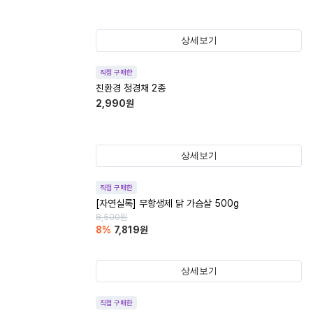
상세보기
직접 구매한
친환경 청경채 2종
2,990
원
상세보기
직접 구매한
[자연실록] 무항생제 닭 가슴살 500g
8,500
원
8
%
7,819
원
상세보기
직접 구매한