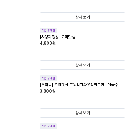
상세보기
직접 구매한
[사랑과정성] 요리맛샘
4,800
원
상세보기
직접 구매한
[우리농] 오월햇살 무농약쌀과우리밀로만든쌀국수
3,800
원
상세보기
직접 구매한