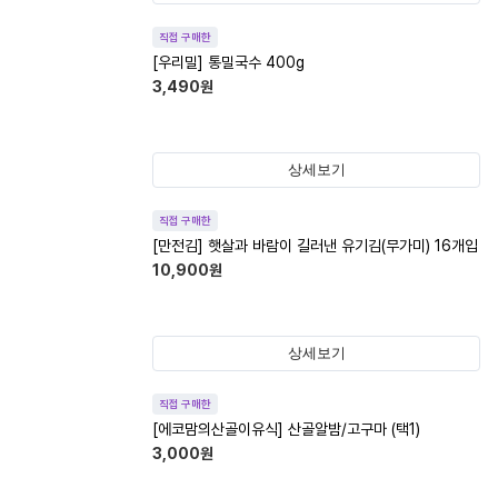
직접 구매한
[우리밀] 통밀국수 400g
3,490
원
상세보기
직접 구매한
[만전김] 햇살과 바람이 길러낸 유기김(무가미) 16개입
10,900
원
상세보기
직접 구매한
[에코맘의산골이유식] 산골알밤/고구마 (택1)
3,000
원