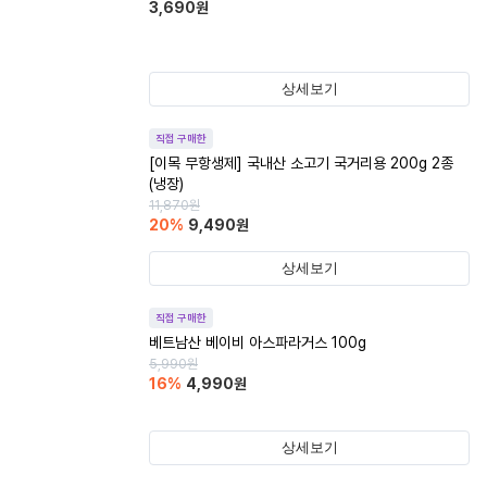
3,690
원
상세보기
직접 구매한
[이목 무항생제] 국내산 소고기 국거리용 200g 2종
(냉장)
11,870
원
20
%
9,490
원
상세보기
직접 구매한
베트남산 베이비 아스파라거스 100g
5,990
원
16
%
4,990
원
상세보기