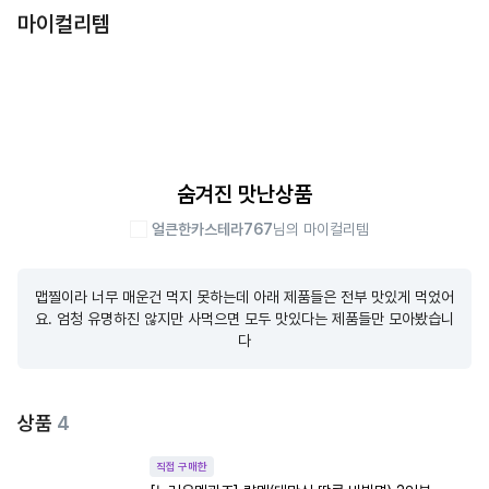
마이컬리템
숨겨진 맛난상품
얼큰한카스테라767
님의 마이컬리템
맵찔이라 너무 매운건 먹지 못하는데 아래 제품들은 전부 맛있게 먹었어
요. 엄청 유명하진 않지만 사먹으면 모두 맛있다는 제품들만 모아봤습니
다
상품
4
직접 구매한