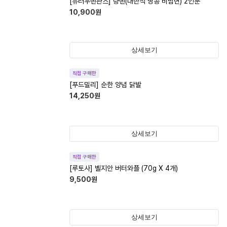
[뉴러우멘관즈] 량멘(대만식 땅콩 비빔면) 2인분
10,900
원
상세보기
직접 구매한
[푸드밀리] 순한 양념 닭발
14,250
원
상세보기
직접 구매한
[루토사] 벨지안 버터와플 (70g X 4개)
9,500
원
상세보기