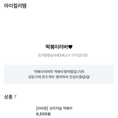
마이컬리템
떡볶이러버♥
뜨거운탄산수634
님의 마이컬리템
떡볶이러버의 떡볶이쟁여템입니닷!!

냉장고에 한두개씩 쟁여둬야 안심이죵😋😋
상품
7
[라비퀸] 오리지널 떡볶이
6,500
원