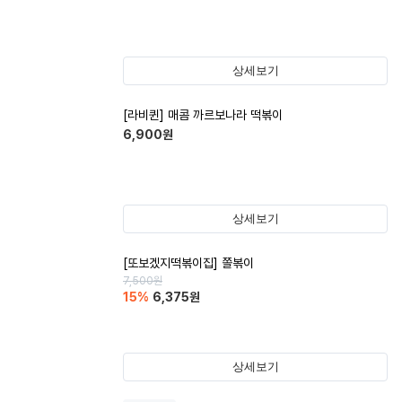
상세보기
[라비퀸] 매콤 까르보나라 떡볶이
6,900
원
상세보기
[또보겠지떡볶이집] 쫄볶이
7,500
원
15
%
6,375
원
상세보기