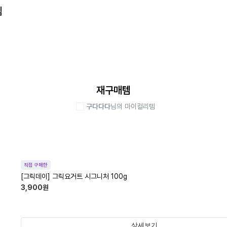
템
재구매템
구다다다
님의 마이컬리템
직접 구매한
[그릭데이] 그릭요거트 시그니처 100g
3,900
원
상세보기