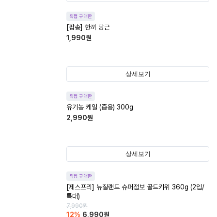
직접 구매한
[팜송] 한끼 당근
1,990
원
상세보기
직접 구매한
유기농 케일 (즙용) 300g
2,990
원
상세보기
직접 구매한
[제스프리] 뉴질랜드 슈퍼점보 골드키위 360g (2입/
특대)
7,990
원
12
%
6,990
원