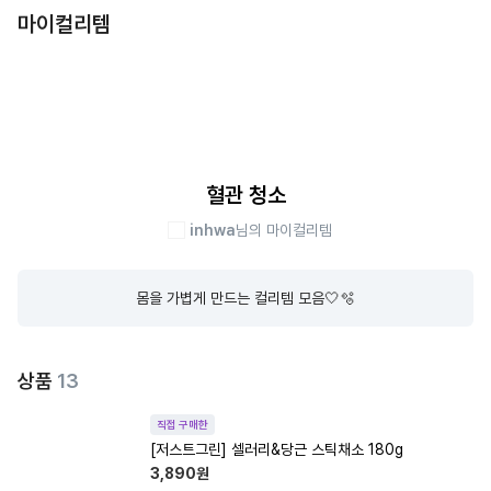
마이컬리템
혈관 청소
inhwa
님의 마이컬리템
몸을 가볍게 만드는 컬리템 모음🤍🫧
상품
13
직접 구매한
[저스트그린] 셀러리&당근 스틱채소 180g
3,890
원