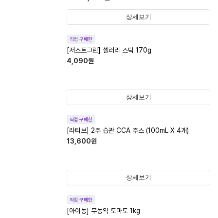
상세보기
직접 구매한
[저스트그린] 셀러리 스틱 170g
4,090
원
상세보기
직접 구매한
[라티브] 2주 습관 CCA 주스 (100mL X 4개)
13,600
원
상세보기
직접 구매한
[아이농] 무농약 토마토 1kg