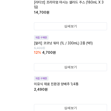
[라티브] 프리미엄 마시는 샐러드 주스 (180mL X 3
입)
14,700
원
상세보기
직접 구매한
[말리] 코코넛 워터 (1L / 330mL) 2종 (택1)
5,400
원
12
%
4,700
원
상세보기
직접 구매한
이유식 재료 친환경 양배추 1/4통
2,490
원
상세보기