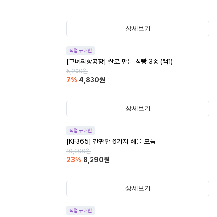
상세보기
직접 구매한
[그녀의빵공장] 쌀로 만든 식빵 3종 (택1)
5,200
원
7
%
4,830
원
상세보기
직접 구매한
[KF365] 간편한 6가지 해물 모듬
10,900
원
23
%
8,290
원
상세보기
직접 구매한