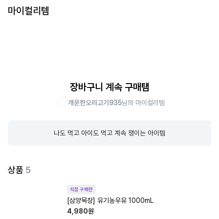
마이컬리템
장바구니 계속 구매탬
개운한오리고기935
님의 마이컬리템
나도 먹고 아이도 먹고 계속 쟁이는 아이템
상품
5
직접 구매한
[삼양목장] 유기농우유 1000mL
4,980
원