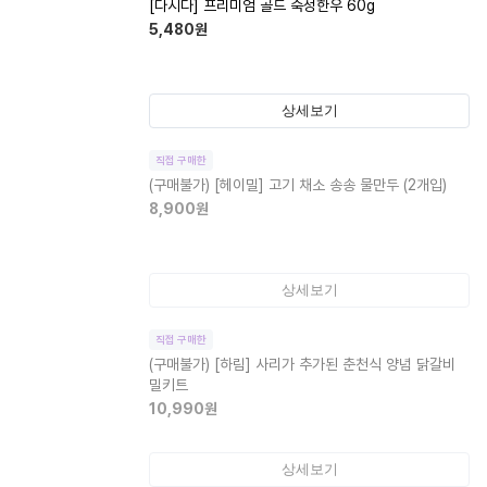
[다시다] 프리미엄 골드 숙성한우 60g
5,480
원
상세보기
직접 구매한
(구매불가)
[헤이밀] 고기 채소 송송 물만두 (2개입)
8,900
원
상세보기
직접 구매한
(구매불가)
[하림] 사리가 추가된 춘천식 양념 닭갈비
밀키트
10,990
원
상세보기