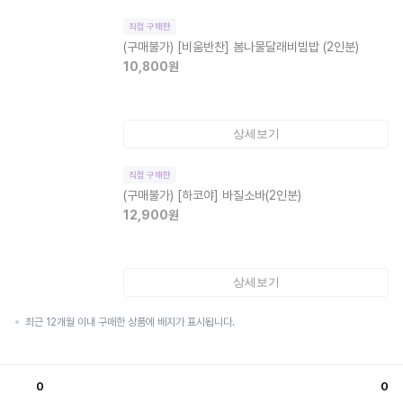
직접 구매한
(구매불가)
[비움반찬] 봄나물달래비빔밥 (2인분)
10,800
원
상세보기
직접 구매한
(구매불가)
[하코야] 바질소바(2인분)
12,900
원
상세보기
최근 12개월 이내 구매한 상품에 배지가 표시됩니다.
0
0