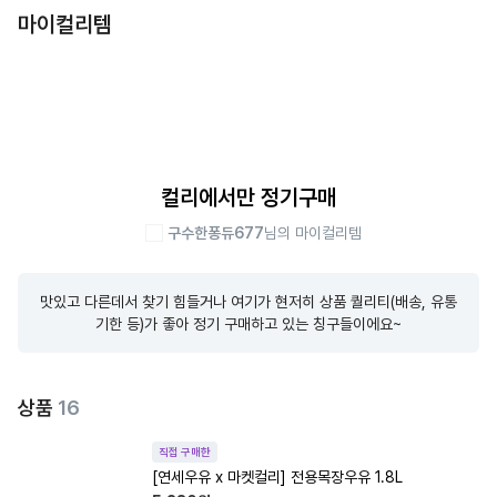
마이컬리템
컬리에서만 정기구매
구수한퐁듀677
님의 마이컬리템
맛있고 다른데서 찾기 힘들거나 여기가 현저히 상품 퀄리티(배송, 유통
기한 등)가 좋아 정기 구매하고 있는 칭구들이에요~
상품
16
직접 구매한
[연세우유 x 마켓컬리] 전용목장우유 1.8L