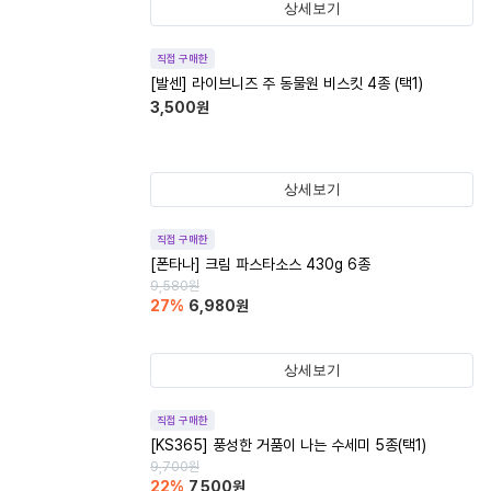
상세보기
직접 구매한
[발센] 라이브니즈 주 동물원 비스킷 4종 (택1)
3,500
원
상세보기
직접 구매한
[폰타나] 크림 파스타소스 430g 6종
9,580
원
27
%
6,980
원
상세보기
직접 구매한
[KS365] 풍성한 거품이 나는 수세미 5종(택1)
9,700
원
22
%
7,500
원