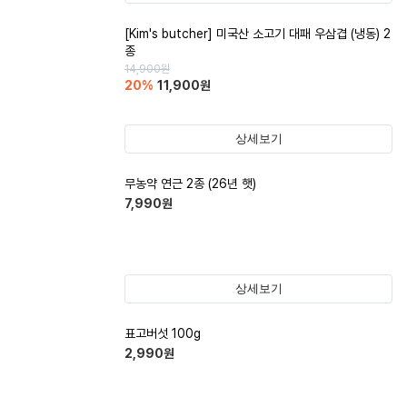
[Kim's butcher] 미국산 소고기 대패 우삼겹 (냉동) 2
종
14,900
원
20
%
11,900
원
상세보기
무농약 연근 2종 (26년 햇)
7,990
원
상세보기
표고버섯 100g
2,990
원