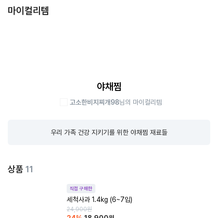
마이컬리템
야채찜
고소한비지찌개98
님의 마이컬리템
우리 가족 건강 지키기를 위한 야채찜 재료들
상품
11
직접 구매한
세척사과 1.4kg (6~7입)
24,900
원