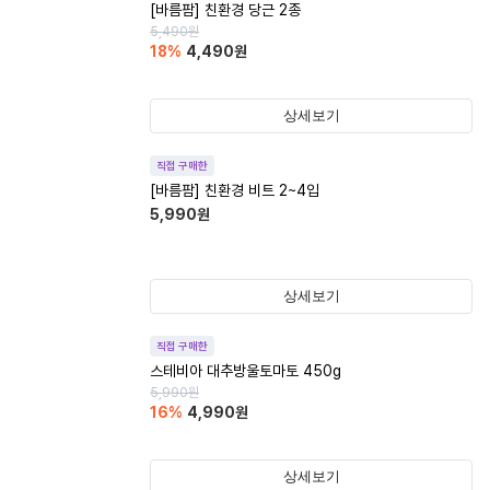
[바름팜] 친환경 당근 2종
5,490
원
18
%
4,490
원
상세보기
직접 구매한
[바름팜] 친환경 비트 2~4입
5,990
원
상세보기
직접 구매한
스테비아 대추방울토마토 450g
5,990
원
16
%
4,990
원
상세보기