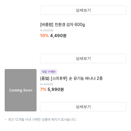
상세보기
[바름팜] 친환경 감자 600g
4,990
원
10
%
4,490
원
상세보기
직접 구매한
(품절)
[스미후루] 순 유기농 바나나 2종
6,490
원
7
%
5,990
원
Coming Soon
상세보기
최근 12개월 이내 구매한 상품에 배지가 표시됩니다.