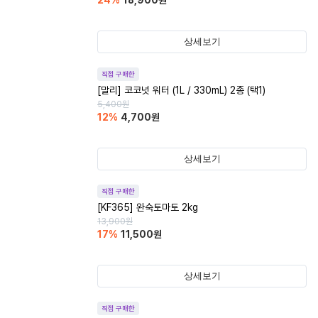
24
%
18,900
원
상세보기
직접 구매한
[말리] 코코넛 워터 (1L / 330mL) 2종 (택1)
5,400
원
12
%
4,700
원
상세보기
직접 구매한
[KF365] 완숙토마토 2kg
13,900
원
17
%
11,500
원
상세보기
직접 구매한