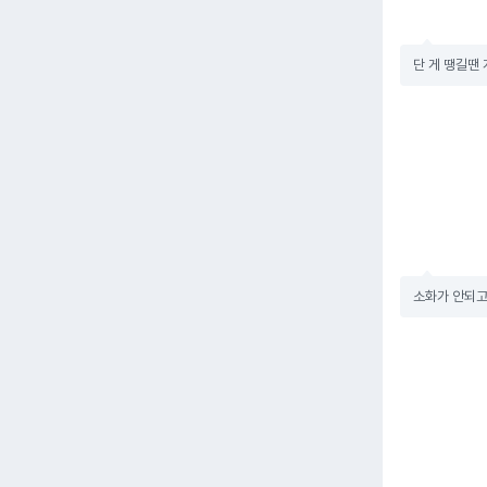
단 게 땡길땐
소화가 안되고