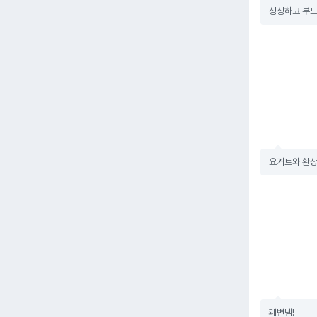
싱싱하고 부
요거트와 환상
쾌변템!