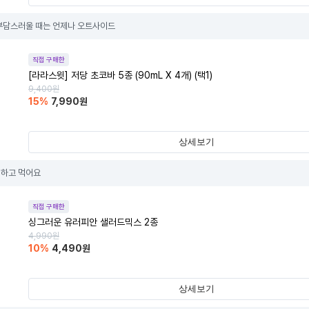
부담스러울 때는 언제나 오트사이드
직접 구매한
[라라스윗] 저당 초코바 5종 (90mL X 4개) (택1)
9,400
원
15
%
7,990
원
상세보기
심하고 먹어요
직접 구매한
싱그러운 유러피안 샐러드믹스 2종
4,990
원
10
%
4,490
원
상세보기