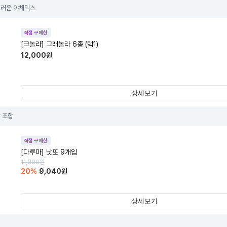
드러운 야채믹스
직접 구매한
[크놀라] 그래놀라 6종 (택1)
12,000
원
상세보기
 조합
직접 구매한
[다루마] 낫또 9개입
11,300
원
20
%
9,040
원
상세보기