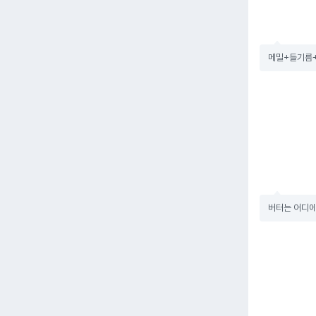
메밀+들기름+
버터는 어디에