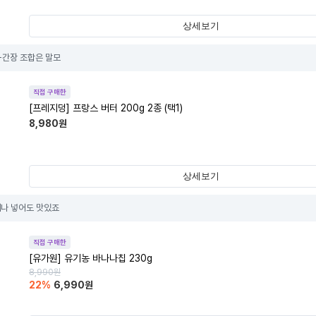
상세보기
간장 조합은 말모
직접 구매한
[프레지덩] 프랑스 버터 200g 2종 (택1)
8,980
원
상세보기
나 넣어도 맛있죠
직접 구매한
[유가원] 유기농 바나나칩 230g
8,990
원
22
%
6,990
원