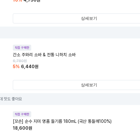
10
%
4,750
원
상세보기
직접 구매한
간소 주와리 소바 & 전통 니하치 소바
6,780
원
5
%
6,440
원
상세보기
데 맛도 좋아요
직접 구매한
[꼬손] 순수 지미 명품 들기름 180mL (국산 통들깨100%)
18,600
원