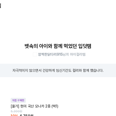
템
뱃속의 아이와 함께 먹었던 입덧템
깜찍한닭다리915
님의 마이컬리템
자극적이지 않으면서 건강하게 임신기간도 컬리와 함께 했습니다.
직접 구매한
[올가] 현미 국산 모나카 2종 (택1)
5,300
원