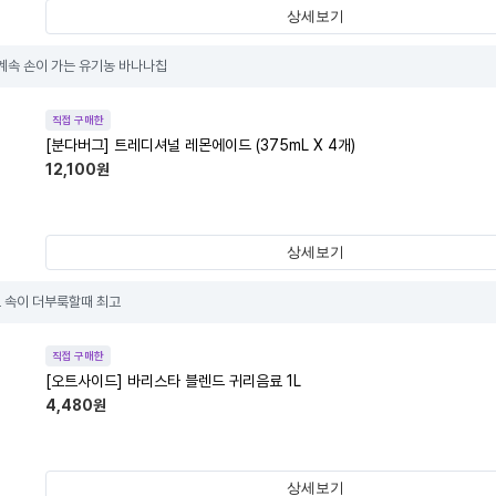
상세보기
 계속 손이 가는 유기농 바나나칩
직접 구매한
[분다버그] 트레디셔널 레몬에이드 (375mL X 4개)
12,100
원
상세보기
 속이 더부룩할때 최고
직접 구매한
[오트사이드] 바리스타 블렌드 귀리음료 1L
4,480
원
상세보기