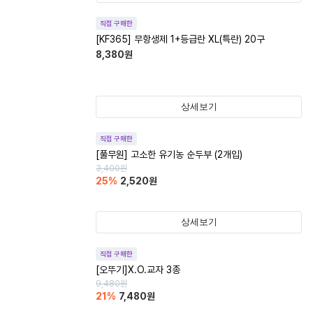
직접 구매한
[KF365] 무항생제 1+등급란 XL(특란) 20구
8,380
원
상세보기
직접 구매한
[풀무원] 고소한 유기농 순두부 (2개입)
3,400
원
25
%
2,520
원
상세보기
직접 구매한
[오뚜기]X.O.교자 3종
9,480
원
21
%
7,480
원