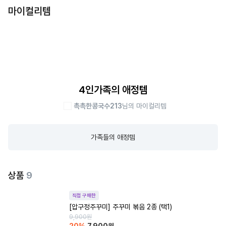
마이컬리템
4인가족의 애정템
촉촉한콩국수213
님의 마이컬리템
가족들의 애정템
상품
9
직접 구매한
[압구정주꾸미] 주꾸미 볶음 2종 (택1)
9,900
원