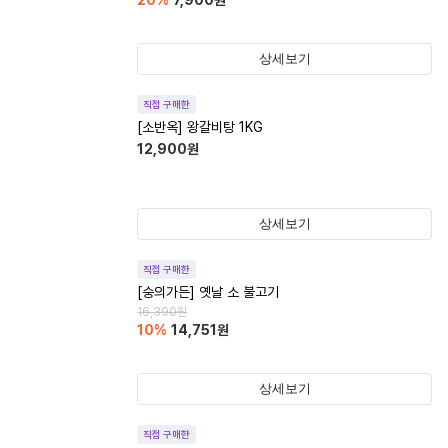
20
%
7,900
원
상세보기
직접 구매한
[소반옥] 왕갈비탕 1KG
12,900
원
상세보기
직접 구매한
[숭의가든] 옛날 소 불고기
16,390
원
10
%
14,751
원
상세보기
직접 구매한