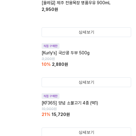
[올레길] 제주 전용목장 명품우유 900mL
2,950
원
상세보기
직접 구매한
[Kurly's] 국산콩 두부 500g
3,200
원
10
%
2,880
원
상세보기
직접 구매한
[KF365] 양념 소불고기 4종 (택1)
19,900
원
21
%
15,720
원
상세보기