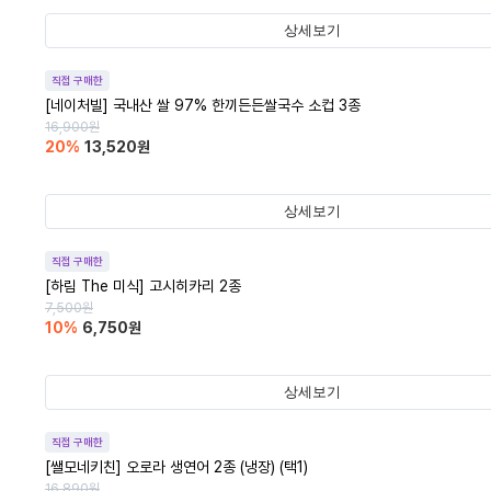
상세보기
직접 구매한
[네이처빌] 국내산 쌀 97% 한끼든든쌀국수 소컵 3종
16,900
원
20
%
13,520
원
상세보기
직접 구매한
[하림 The 미식] 고시히카리 2종
7,500
원
10
%
6,750
원
상세보기
직접 구매한
[쌜모네키친] 오로라 생연어 2종 (냉장) (택1)
16,890
원