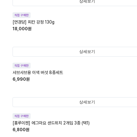
상세보기
직접 구매한
[연경당] 피칸 강정 130g
18,000
원
상세보기
직접 구매한
샤브샤브용 이색 버섯 8종세트
6,990
원
상세보기
직접 구매한
[홍루이젠] 에그마요 샌드위치 2개입 3종 (택1)
6,800
원