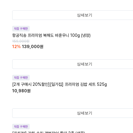
상세보기
직접 구매한
항공직송 프리미엄 북해도 바훈우니 100g (냉장)
159,000
원
12
%
139,000
원
상세보기
직접 구매한
[2개 구매시 20%할인][일가집] 프리미엄 김밥 세트 525g
10,980
원
상세보기
직접 구매한