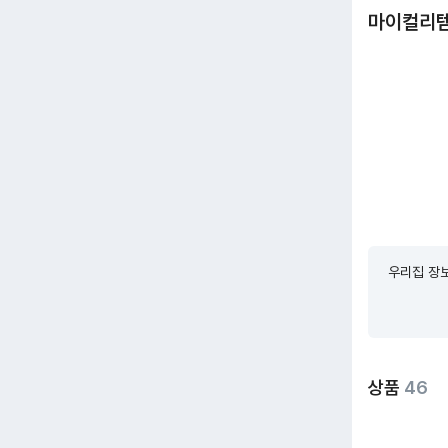
마이컬리
우리집 장보
상품
46