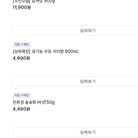
[조선호텔] 삼계탕 900g
11,900
원
상세보기
직접 구매한
[상하목장] 유기농 우유 저지방 900mL
4,990
원
상세보기
직접 구매한
친환경 솔송화 버섯150g
4,490
원
상세보기