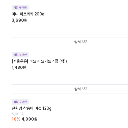
직접 구매한
미니 파프리카 200g
3,690
원
상세보기
직접 구매한
[서울우유] 비요뜨 요거트 4종 (택1)
1,480
원
상세보기
직접 구매한
친환경 참송이 버섯 120g
5,990
원
16
%
4,990
원