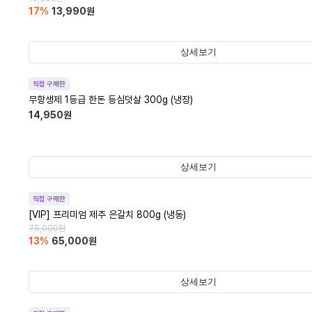
17
%
13,990
원
상세보기
직접 구매한
무항생제 1등급 한돈 등심덧살 300g (냉장)
14,950
원
상세보기
직접 구매한
[VIP] 프리미엄 제주 은갈치 800g (냉동)
75,000
원
13
%
65,000
원
상세보기