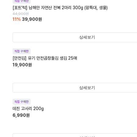
직접 구매한
[포트'럭] 남해안 자연산 전복 2마리 300g (왕특대, 생물)
44,900
원
11
%
39,900
원
상세보기
직접 구매한
[만전김] 유기 만전곱창돌김 생김 25매
19,900
원
상세보기
직접 구매한
데친 고사리 200g
6,990
원