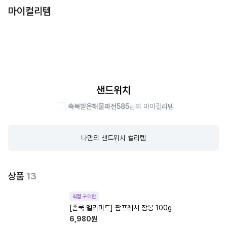
마이컬리템
샌드위치
축복받은해물파전585
님의 마이컬리템
나만의 샌드위치 컬리템
상품
13
직접 구매한
[존쿡 델리미트] 팜프레시 잠봉 100g
6,980
원