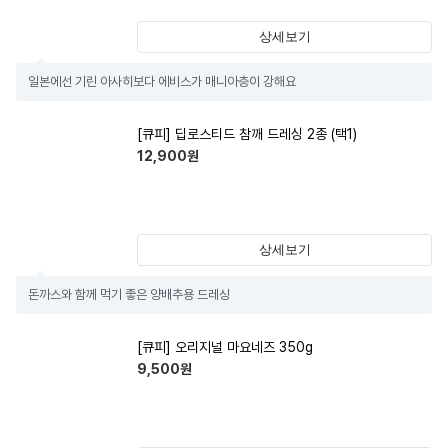
상세보기
일본에선 기린 아사히보다 에비스가 매니아층이 강해요
[큐피] 딥로스티드 참깨 드레싱 2종 (택1)
12,900
원
상세보기
돈까스와 함께 먹기 좋은 양배추용 드레싱
[큐피] 오리지널 마요네즈 350g
9,500
원