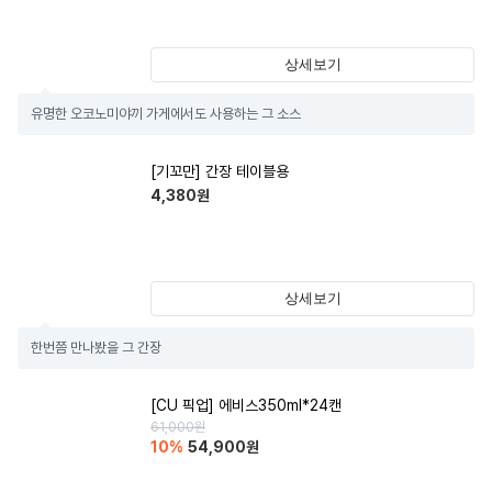
상세보기
유명한 오코노미야끼 가게에서도 사용하는 그 소스
[기꼬만] 간장 테이블용
4,380
원
상세보기
한번쯤 만나봤을 그 간장
[CU 픽업] 에비스350ml*24캔
61,000
원
10
%
54,900
원