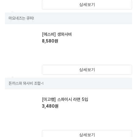
상세보기
마요네즈는 큐피!
[에스비] 생와사비
8,580
원
상세보기
돈까스와 와사비 조합-!
[미고랭] 스파이시 라면 5입
3,480
원
상세보기