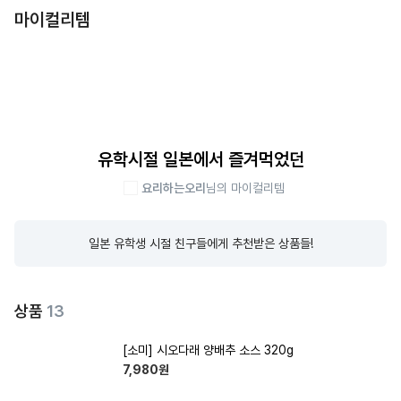
마이컬리템
유학시절 일본에서 즐겨먹었던
요리하는오리
님의 마이컬리템
일본 유학생 시절 친구들에게 추천받은 상품들!
상품
13
[소미] 시오다래 양배추 소스 320g
7,980
원