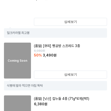
상세보기
밀크카라멜 최고봉
(품절)
[큐피] 빵공방 스프레드 3종
6,980
원
50
%
3,490
원
Coming Soon
상세보기
식빵에 발라 먹으면 아침 뚝딱
(품절)
[닛신] 컵누들 4종 (71g*4개)(택1)
6,380
원