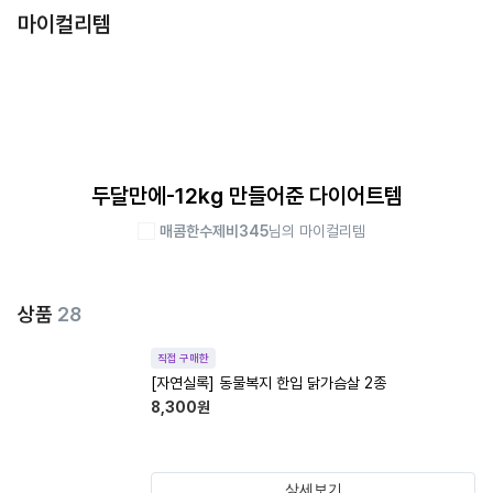
마이컬리템
두달만에-12kg 만들어준 다이어트템
매콤한수제비345
님의 마이컬리템
상품
28
직접 구매한
[자연실록] 동물복지 한입 닭가슴살 2종
8,300
원
상세보기