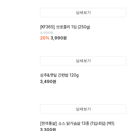
상세보기
[KF365] 브로콜리 1입 (250g)
4,990
원
20
%
3,990
원
상세보기
상추&깻잎 간편쌈 120g
3,490
원
상세보기
[한끼통살] 소스 닭가슴살 13종 (1입/4입) (택1)
3,300
원