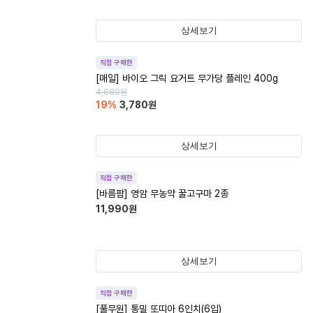
상세보기
직접 구매한
[매일] 바이오 그릭 요거트 무가당 플레인 400g
4,680
원
19
%
3,780
원
상세보기
직접 구매한
[바름팜] 영암 무농약 꿀고구마 2종
11,990
원
상세보기
직접 구매한
[풀무원] 통밀 또띠아 6인치(6입)