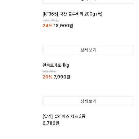
[KF365] 국산 블루베리 200g (특)
24,900
원
24
%
18,900
원
상세보기
완숙토마토 1kg
9,990
원
20
%
7,990
원
상세보기
[알라] 슬라이스 치즈 3종
6,780
원