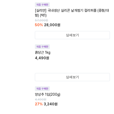
직접 구매한
[실리만] 국내생산 실리콘 날개찜기 컬리퍼플 (중형/대
형) (택1)
57,000
원
50
%
28,000
원
상세보기
직접 구매한
흙당근 1kg
4,490
원
상세보기
직접 구매한
양상추 1입(200g)
4,490
원
27
%
3,240
원