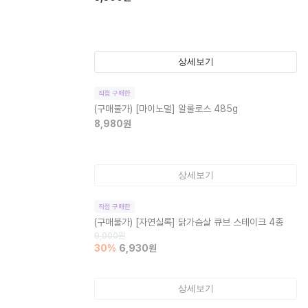
상세보기
직접 구매한
(구매불가)
[마이노멀] 알룰로스 485g
8,980
원
상세보기
직접 구매한
(구매불가)
[자연실록] 닭가슴살 큐브 스테이크 4종
9,900
원
30
%
6,930
원
상세보기