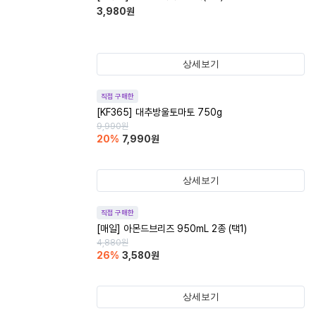
3,980
원
상세보기
직접 구매한
[KF365] 대추방울토마토 750g
9,990
원
20
%
7,990
원
상세보기
직접 구매한
[매일] 아몬드브리즈 950mL 2종 (택1)
4,880
원
26
%
3,580
원
상세보기