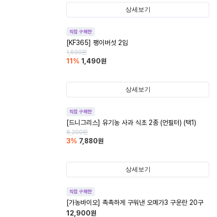
상세보기
직접 구매한
[KF365] 팽이버섯 2입
1,690
원
11
%
1,490
원
상세보기
직접 구매한
[드니그리스] 유기농 사과 식초 2종 (언필터) (택1)
8,200
원
3
%
7,880
원
상세보기
직접 구매한
[가농바이오] 촉촉하게 구워낸 오메가3 구운란 20구
12,900
원