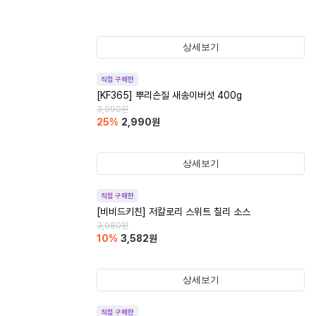
상세보기
직접 구매한
[KF365] 뿌리손질 새송이버섯 400g
3,990
원
25
%
2,990
원
상세보기
직접 구매한
[비비드키친] 저칼로리 스위트 칠리 소스
3,980
원
10
%
3,582
원
상세보기
직접 구매한