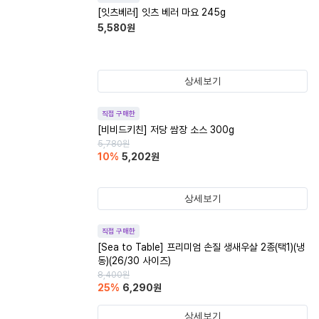
[잇츠베러] 잇츠 베러 마요 245g
5,580
원
상세보기
직접 구매한
[비비드키친] 저당 쌈장 소스 300g
5,780
원
10
%
5,202
원
상세보기
직접 구매한
[Sea to Table] 프리미엄 손질 생새우살 2종(택1)(냉
동)(26/30 사이즈)
8,400
원
25
%
6,290
원
상세보기