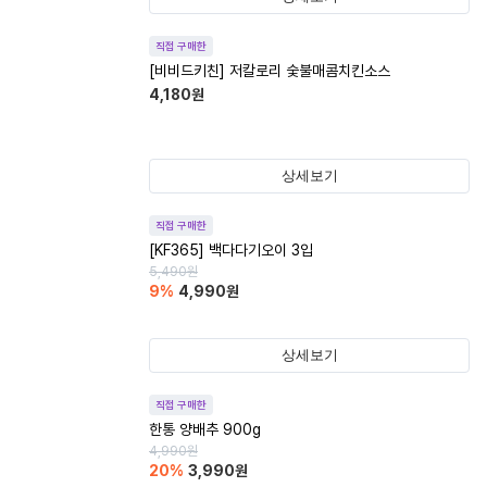
직접 구매한
[비비드키친] 저칼로리 숯불매콤치킨소스
4,180
원
상세보기
직접 구매한
[KF365] 백다다기오이 3입
5,490
원
9
%
4,990
원
상세보기
직접 구매한
한통 양배추 900g
4,990
원
20
%
3,990
원