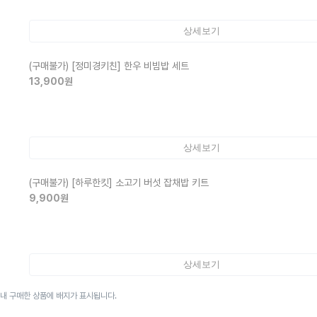
상세보기
(구매불가)
[정미경키친] 한우 비빔밥 세트
13,900
원
상세보기
(구매불가)
[하루한킷] 소고기 버섯 잡채밥 키트
9,900
원
상세보기
이내 구매한 상품에 배지가 표시됩니다.