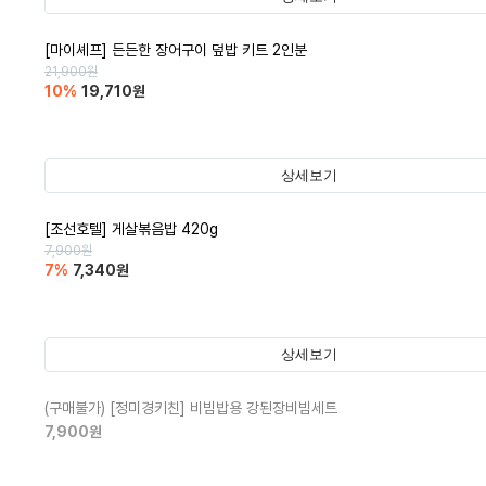
[마이셰프] 든든한 장어구이 덮밥 키트 2인분
21,900
원
10
%
19,710
원
상세보기
[조선호텔] 게살볶음밥 420g
7,900
원
7
%
7,340
원
상세보기
(구매불가)
[정미경키친] 비빔밥용 강된장비빔세트
7,900
원