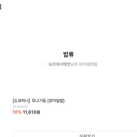
템
밥류
요리에서해방
님의 마이컬리템
[도쿄하나] 우나기동 (장어덮밥)
12,900
원
10
%
11,610
원
상세보기