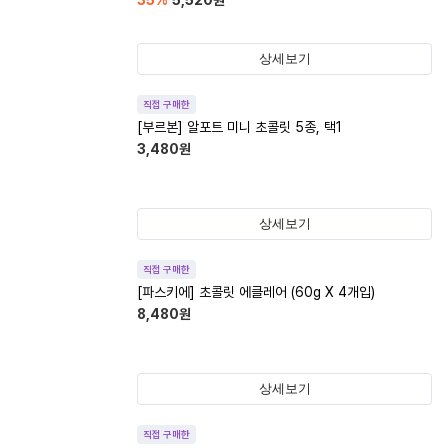
35
%
5,520
원
상세보기
직접 구매한
[부르본] 알포트 미니 초콜릿 5종, 택1
3,480
원
상세보기
직접 구매한
[파스키에] 초콜릿 에클레어 (60g X 4개입)
8,480
원
상세보기
직접 구매한