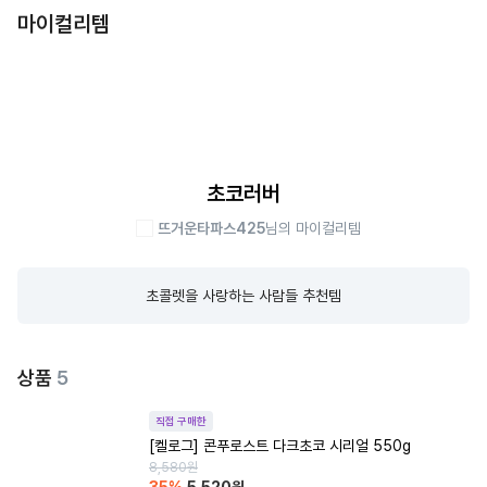
마이컬리템
초코러버
뜨거운타파스425
님의 마이컬리템
초콜렛을 사랑하는 사람들 추천템
상품
5
직접 구매한
[켈로그] 콘푸로스트 다크초코 시리얼 550g
8,580
원