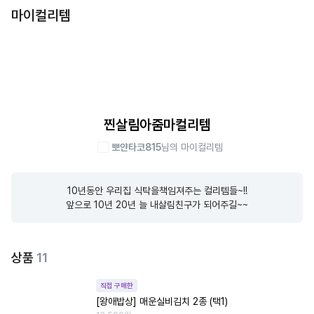
마이컬리템
찐살림아줌마컬리템
뽀얀타코815
님의 마이컬리템
10년동안 우리집 식탁을책임져주는 컬리템들~!!

앞으로 10년 20년 늘 내살림친구가 되어주길~~
상품
11
직접 구매한
[왕애밥상] 매운실비김치 2종 (택1)