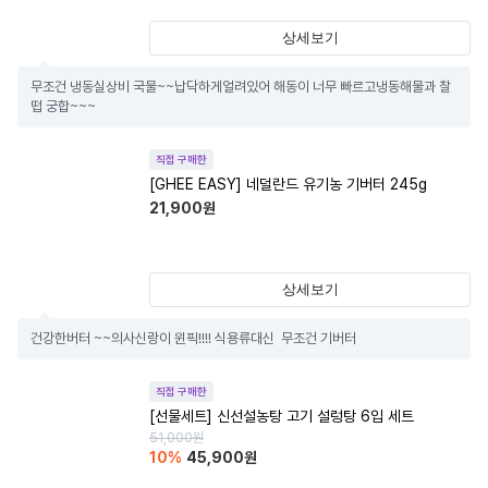
상세보기
무조건 냉동실상비 국물~~납닥하게얼려있어 해동이 너무 빠르고냉동해물과 찰
떱 궁합~~~
직접 구매한
[GHEE EASY] 네덜란드 유기농 기버터 245g
21,900
원
상세보기
건강한버터 ~~의사신랑이 윈픽!!!! 식용류대신  무조건 기버터
직접 구매한
[선물세트] 신선설농탕 고기 설렁탕 6입 세트
51,000
원
10
%
45,900
원