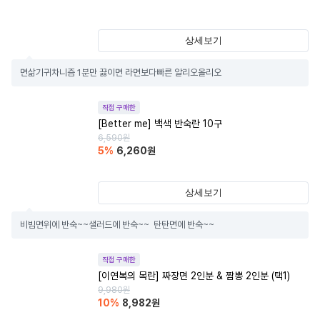
상세보기
면삶기귀차니즘 1분만 끓이면 라면보다빠른 알리오올리오
직접 구매한
[Better me] 백색 반숙란 10구
6,590
원
5
%
6,260
원
상세보기
비빔면위에 반숙~~샐러드에 반숙~~  탄탄면에 반숙~~
직접 구매한
[이연복의 목란] 짜장면 2인분 & 짬뽕 2인분 (택1)
9,980
원
10
%
8,982
원