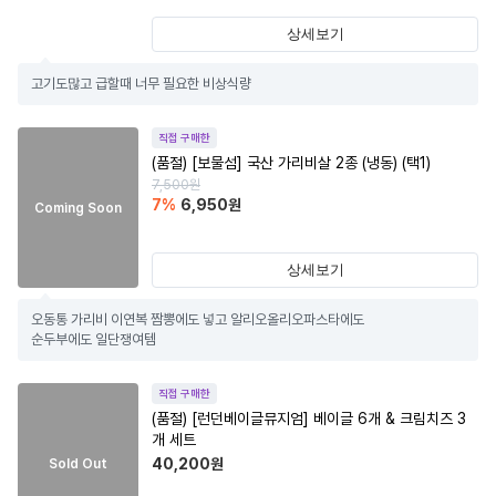
상세보기
고기도많고 급할때 너무 필요한 비상식량
직접 구매한
(품절)
[보물섬] 국산 가리비살 2종 (냉동) (택1)
7,500
원
7
%
6,950
원
Coming Soon
상세보기
오동통 가리비 이연복 짬뽕에도 넣고 알리오올리오파스타에도

순두부에도 일단쟁여템
직접 구매한
(품절)
[런던베이글뮤지엄] 베이글 6개 & 크림치즈 3
개 세트
40,200
원
Sold Out