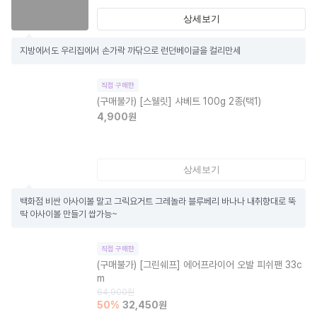
상세보기
지방에서도 우리집에서 손가락 까닦으로 런던베이글을 컬리만세
직접 구매한
(구매불가)
[스웰릿] 샤베트 100g 2종(택1)
4,900
원
상세보기
백화점 비싼 아사이볼 말고 그릭요거트 그레놀라 블루베리 바나나 내취향대로 뚝
딱 아사이볼 만들기 쌉가능~
직접 구매한
(구매불가)
[그린쉐프] 에어프라이어 오발 피쉬팬 33c
m
64,900
원
50
%
32,450
원