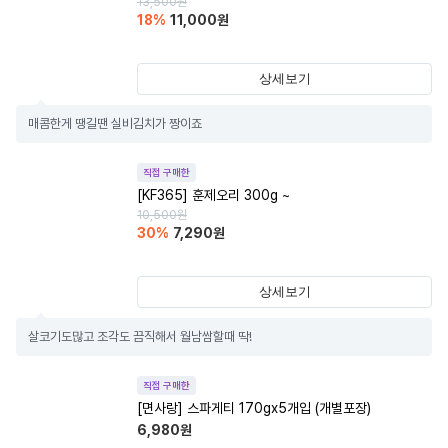
13,500
원
18
%
11,000
원
상세보기
매콤한게 땡길땐 실비김치가 짱이죠
직접 구매한
[KF365] 훈제오리 300g ~
10,500
원
30
%
7,290
원
상세보기
살코기도많고 조각도 끔직해서 월남쌈할때 딱!
직접 구매한
[면사랑] 스파게티 170gx5개입 (개별포장)
6,980
원