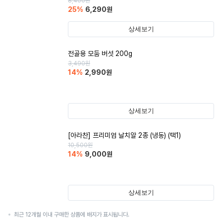
8,400
원
25
%
6,290
원
상세보기
전골용 모둠 버섯 200g
3,490
원
14
%
2,990
원
상세보기
[아라찬] 프리미엄 날치알 2종 (냉동) (택1)
10,500
원
14
%
9,000
원
상세보기
최근 12개월 이내 구매한 상품에 배지가 표시됩니다.