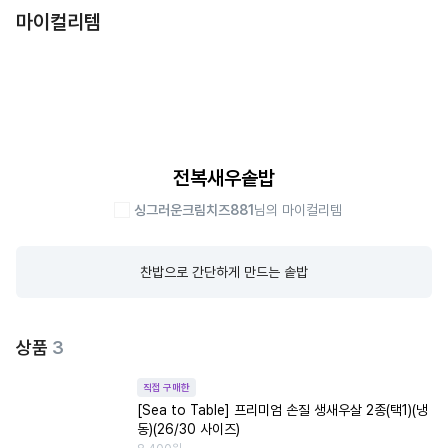
마이컬리템
전복새우솥밥
싱그러운크림치즈881
님의 마이컬리템
찬밥으로 간단하게 만드는 솥밥
상품
3
직접 구매한
[Sea to Table] 프리미엄 손질 생새우살 2종(택1)(냉
동)(26/30 사이즈)