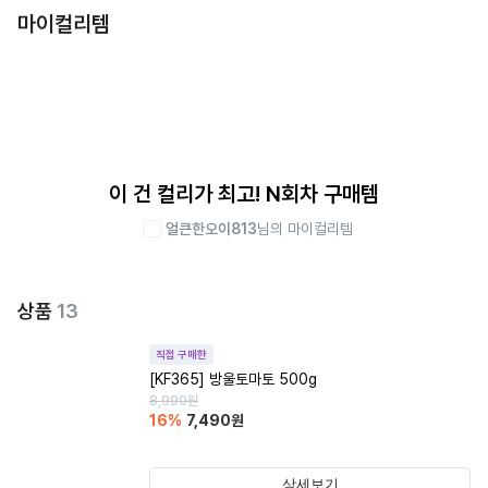
마이컬리템
이 건 컬리가 최고! N회차 구매템
얼큰한오이813
님의 마이컬리템
상품
13
직접 구매한
[KF365] 방울토마토 500g
8,990
원
16
%
7,490
원
상세보기