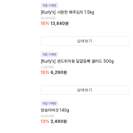
직접 구매한
[Kurly's] 시원한 배추김치 1.5kg
16,300
원
15
%
13,840
원
상세보기
직접 구매한
[Kurly's] 샌드위치용 달걀듬뿍 샐러드 500g
7,400
원
15
%
6,290
원
상세보기
직접 구매한
양송이버섯 140g
3,990
원
12
%
3,490
원