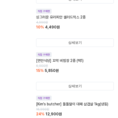
직접 구매한
싱그러운 유러피안 샐러드믹스 2종
4,990
원
10
%
4,490
원
상세보기
직접 구매한
[연안식당] 꼬막 비빔장 2종 (택1)
6,900
원
15
%
5,850
원
상세보기
직접 구매한
[Kim's butcher] 돌돌말이 대패 삼겹살 1kg(냉동)
16,990
원
24
%
12,900
원