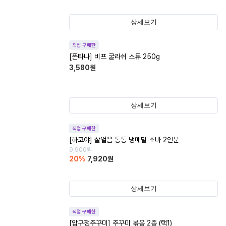
상세보기
직접 구매한
[폰타나] 비프 굴라쉬 스튜 250g
3,580
원
상세보기
직접 구매한
[하코야] 살얼음 동동 냉메밀 소바 2인분
9,900
원
20
%
7,920
원
상세보기
직접 구매한
[압구정주꾸미] 주꾸미 볶음 2종 (택1)