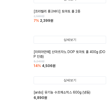
[프라텔리 롱고바디] 토마토 홀 2종
2,580
원
7
%
2,399
원
상세보기
[라피아만떼] 산마르자노 DOP 토마토 홀 400g (DO
P 인증)
5,240
원
14
%
4,506
원
상세보기
[ardo] 유기농 수프채소믹스 600g (냉동)
6,890
원