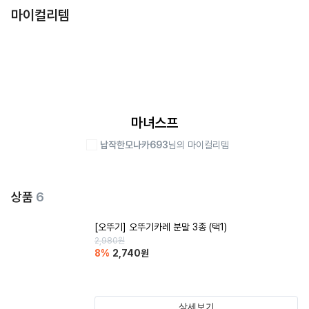
마이컬리템
마녀스프
납작한모나카693
님의 마이컬리템
상품
6
[오뚜기] 오뚜기카레 분말 3종 (택1)
2,980
원
8
%
2,740
원
상세보기