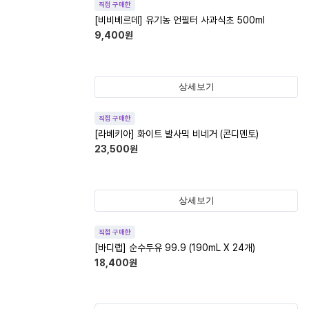
직접 구매한
[비비베르데] 유기농 언필터 사과식초 500ml
9,400
원
상세보기
직접 구매한
[라베키아] 화이트 발사믹 비네거 (콘디멘토)
23,500
원
상세보기
직접 구매한
[바디랩] 순수두유 99.9 (190mL X 24개)
18,400
원