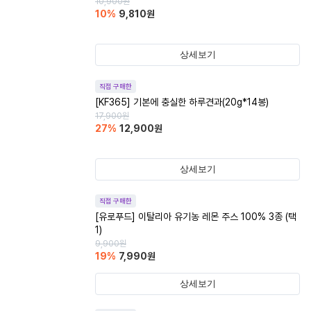
10,900
원
10
%
9,810
원
상세보기
직접 구매한
[KF365] 기본에 충실한 하루견과(20g*14봉)
17,900
원
27
%
12,900
원
상세보기
직접 구매한
[유로푸드] 이탈리아 유기농 레몬 주스 100% 3종 (택
1)
9,900
원
19
%
7,990
원
상세보기